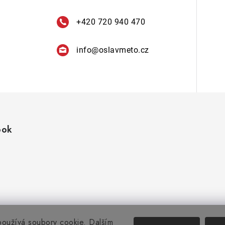
+420 720 940 470
info
@
oslavmeto.cz
ook
oužívá soubory cookie. Dalším