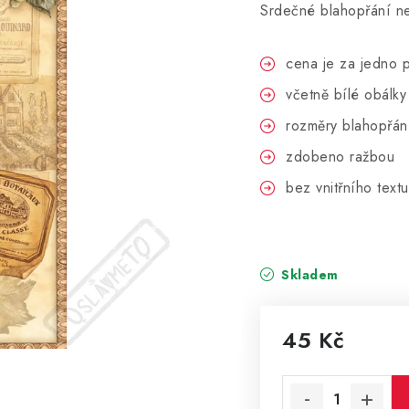
Srdečné blahopřání n
cena je za jedno p
včetně bílé obálky
rozměry blahopřán
zdobeno ražbou
bez vnitřního textu
Skladem
45 Kč
Měrná cena: