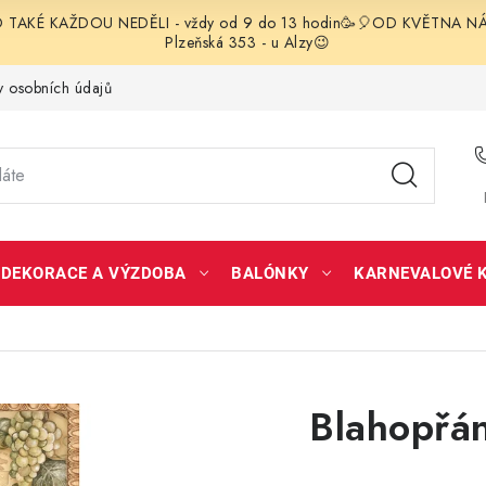
TAKÉ KAŽDOU NEDĚLI - vždy od 9 do 13 hodin🥳🎈OD KVĚTNA NÁS 
Plzeňská 353 - u Alzy😉
 osobních údajů
DEKORACE A VÝZDOBA
BALÓNKY
KARNEVALOVÉ 
Blahopřán