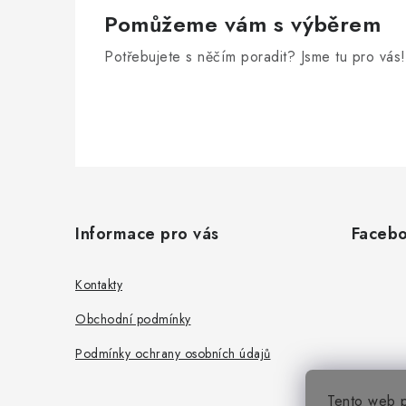
Pomůžeme vám s výběrem
Potřebujete s něčím poradit? Jsme tu pro vás!
Z
á
Informace pro vás
Faceb
p
a
Kontakty
t
Obchodní podmínky
í
Podmínky ochrany osobních údajů
Tento web p