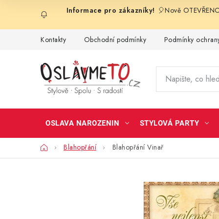
Přejít
🎈Nově OTEVŘENO 
na
obsah
Kontakty
Obchodní podmínky
Podmínky ochrany
OSLAVA NAROZENIN
STYLOVÁ PARTY
Domů
Blahopřání
Blahopřání Vinař