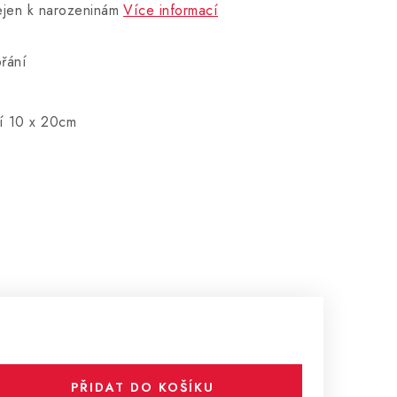
ejen k narozeninám
Více informací
řání
í 10 x 20cm
PŘIDAT DO KOŠÍKU