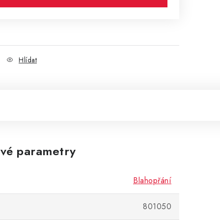
Hlídat
vé parametry
Blahopřání
801050