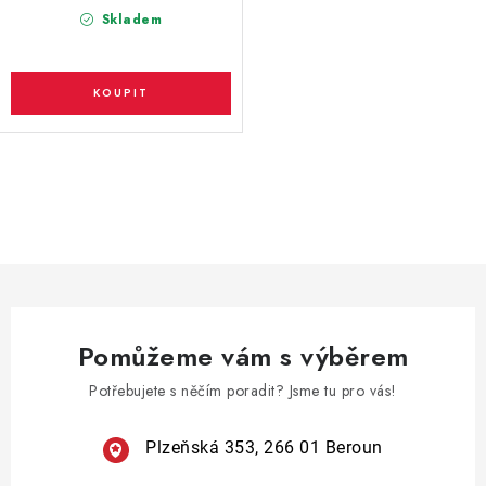
Skladem
O
v
l
á
d
a
Pomůžeme vám s výběrem
c
í
Potřebujete s něčím poradit? Jsme tu pro vás!
p
r
Plzeňská 353, 266 01 Beroun
v