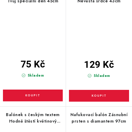
Tvůj speciální den 45cm
Nevěsta srdce 43cm
75 Kč
129 Kč
Skladem
Skladem
Balónek s českým textem
Nafukovací balón Zásnubní
Hodně štěstí květinový
prsten s diamantem 97cm
43cm