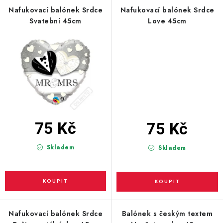
PARTY FOTOKOUTEK
Nafukovací balónek Srdce
Nafukovací balónek Srdce
Svatební 45cm
Love 45cm
PIŇATY
ROZLUČKA SE SVOBODOU
STUHY A MAŠLE
SEZÓNNÍ SVÁTKY
75 Kč
75 Kč
VYSTŘELOVACÍ KONFETY
Skladem
Skladem
ORGANZY, STOLOVÉ ŠERPY
Kontakty
Obchodní podmínky
Podmínky ochrany osobních údajů
Nafukovací balónek Srdce
Balónek s českým textem