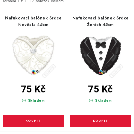
i
e
Stránka
1
z
1
-
17
položek celkem
s
n
BLAHOPŘÁNÍ
p
í
Nafukovací balónek Srdce
Nafukovací balónek Srdce
Nevěsta 45cm
Ženich 45cm
r
p
BUBLIFUKY
o
r
d
o
DORTOVÉ SVÍČKY A OZDOBY
u
d
k
u
DÁRKOVÉ TAŠKY A SÁČKY
t
k
DÁRKY
ů
t
ů
75 Kč
75 Kč
HELIUM NA BALÓNKY
Skladem
Skladem
LAMPIONY
OSLAVA PODLE BAREV