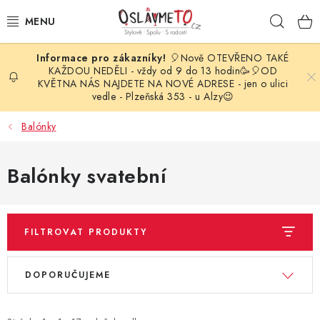
Přejít
Hleda
na
obsah
🎈Nově OTEVŘENO TAKÉ
OSLAVA NAROZENIN
KAŽDOU NEDĚLI - vždy od 9 do 13 hodin🥳🎈OD
KVĚTNA NÁS NAJDETE NA NOVÉ ADRESE - jen o ulici
vedle - Plzeňská 353 - u Alzy😉
STYLOVÁ PARTY
Balónky
DEKORACE A VÝZDOBA
Balónky svatební
BALÓNKY
KARNEVALOVÉ KOSTÝMY
FILTROVAT PRODUKTY
PARTY STOLOVÁNÍ
V
Ř
DOPORUČUJEME
ý
a
SVATEBNÍ DOPLŇKY
p
z
BARVY NA OBLIČEJ A VLASY