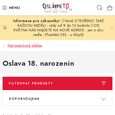
Přejít
Hleda
na
obsah
🎈Nově OTEVŘENO TAKÉ
OSLAVA NAROZENIN
KAŽDOU NEDĚLI - vždy od 9 do 13 hodin🥳🎈OD
KVĚTNA NÁS NAJDETE NA NOVÉ ADRESE - jen o ulici
vedle - Plzeňská 353 - u Alzy😉
STYLOVÁ PARTY
Narozeninová jubilea
DEKORACE A VÝZDOBA
Oslava 18. narozenin
BALÓNKY
KARNEVALOVÉ KOSTÝMY
FILTROVAT PRODUKTY
PARTY STOLOVÁNÍ
V
Ř
DOPORUČUJEME
ý
a
SVATEBNÍ DOPLŇKY
p
z
BARVY NA OBLIČEJ A VLASY