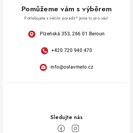
v
á
Pomůžeme vám s výběrem
k
n
y
Potřebujete s něčím poradit? Jsme tu pro vás!
í
v
ý
Plzeňská 353, 266 01 Beroun
p
i
+420 720 940 470
s
u
info
@
oslavmeto.cz