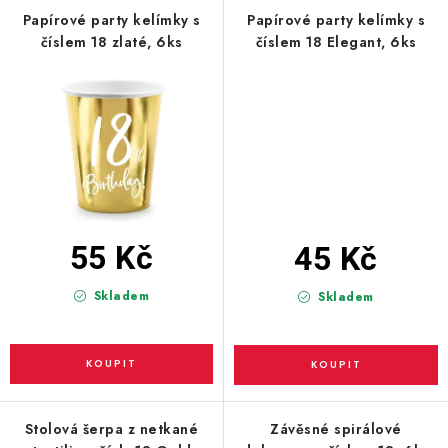
PARTY FOTOKOUTEK
Papírové party kelímky s
Papírové party kelímky s
číslem 18 zlaté, 6ks
číslem 18 Elegant, 6ks
PIŇATY
ROZLUČKA SE SVOBODOU
STUHY A MAŠLE
SEZÓNNÍ SVÁTKY
55 Kč
45 Kč
VYSTŘELOVACÍ KONFETY
Skladem
Skladem
ORGANZY, STOLOVÉ ŠERPY
Kontakty
Obchodní podmínky
Podmínky ochrany osobních údajů
Stolová šerpa z netkané
Závěsné spirálové