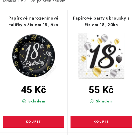
i
e
Stránka
1
z
3
-
98
položek celkem
s
n
BLAHOPŘÁNÍ
p
í
Papírové narozeninové
Papírové party ubrousky s
talířky s číslem 18, 6ks
číslem 18, 20ks
r
p
BUBLIFUKY
o
r
d
o
DORTOVÉ SVÍČKY A OZDOBY
u
d
k
u
DÁRKOVÉ TAŠKY A SÁČKY
t
k
DÁRKY
ů
t
ů
45 Kč
55 Kč
HELIUM NA BALÓNKY
Skladem
Skladem
LAMPIONY
OSLAVA PODLE BAREV