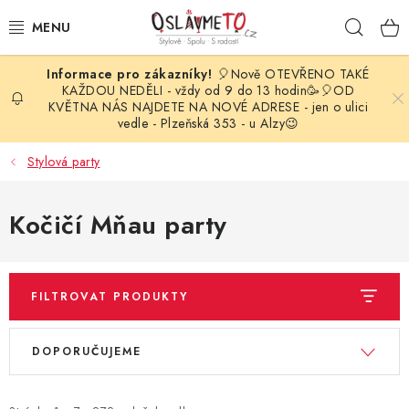
Přejít
Hleda
na
obsah
🎈Nově OTEVŘENO TAKÉ
OSLAVA NAROZENIN
KAŽDOU NEDĚLI - vždy od 9 do 13 hodin🥳🎈OD
KVĚTNA NÁS NAJDETE NA NOVÉ ADRESE - jen o ulici
vedle - Plzeňská 353 - u Alzy😉
STYLOVÁ PARTY
Stylová party
DEKORACE A VÝZDOBA
Kočičí Mňau party
BALÓNKY
KARNEVALOVÉ KOSTÝMY
FILTROVAT PRODUKTY
PARTY STOLOVÁNÍ
V
Ř
DOPORUČUJEME
ý
a
SVATEBNÍ DOPLŇKY
p
z
BARVY NA OBLIČEJ A VLASY