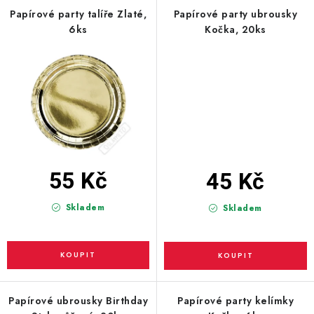
PARTY FOTOKOUTEK
Papírové party talíře Zlaté,
Papírové party ubrousky
6ks
Kočka, 20ks
PIŇATY
ROZLUČKA SE SVOBODOU
STUHY A MAŠLE
SEZÓNNÍ SVÁTKY
55 Kč
45 Kč
VYSTŘELOVACÍ KONFETY
Skladem
Skladem
ORGANZY, STOLOVÉ ŠERPY
Kontakty
Obchodní podmínky
Podmínky ochrany osobních údajů
Papírové ubrousky Birthday
Papírové party kelímky