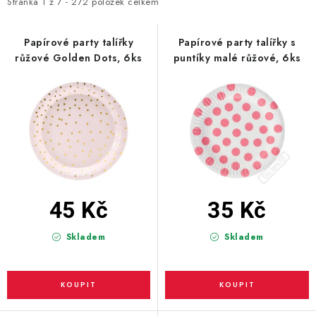
i
e
Stránka
1
z
7
-
272
položek celkem
s
n
BLAHOPŘÁNÍ
p
í
Papírové party talířky
Papírové party talířky s
růžové Golden Dots, 6ks
puntíky malé růžové, 6ks
r
p
BUBLIFUKY
o
r
d
o
DORTOVÉ SVÍČKY A OZDOBY
u
d
k
u
DÁRKOVÉ TAŠKY A SÁČKY
t
k
DÁRKY
ů
t
ů
45 Kč
35 Kč
HELIUM NA BALÓNKY
Skladem
Skladem
LAMPIONY
OSLAVA PODLE BAREV