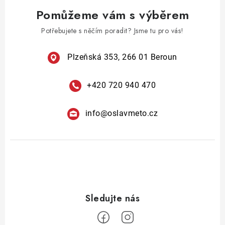
v
á
Pomůžeme vám s výběrem
k
n
y
Potřebujete s něčím poradit? Jsme tu pro vás!
í
v
ý
Plzeňská 353, 266 01 Beroun
p
i
+420 720 940 470
s
u
info
@
oslavmeto.cz