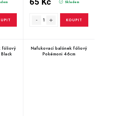
65 Kč
adem
Skladem
 fóliový
Nafukovací balónek fóliový
 Black
Pokémoni 46cm