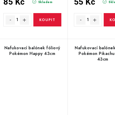
u
85 Kč
55 Kč
d
Skladem
Skl
k
u
t
k
ů
ů
Nafukovací balónek fóliový
Nafukovací balónek
Pokémon Happy 43cm
Pokémon Pikachu
43cm