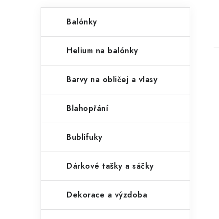
P
K
Přeskočit
Balónky
kategorie
a
o
t
s
Helium na balónky
e
t
g
Barvy na obličej a vlasy
r
o
a
r
Blahopřání
n
i
i
Bublifuky
e
n
í
Dárkové tašky a sáčky
p
Dekorace a výzdoba
a