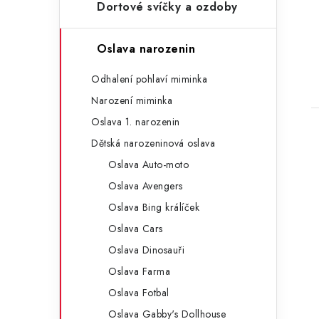
n
Dortové svíčky a ozdoby
e
l
Oslava narozenin
Odhalení pohlaví miminka
t
Narození miminka
Oslava 1. narozenin
Dětská narozeninová oslava
Oslava Auto-moto
Oslava Avengers
Oslava Bing králíček
Oslava Cars
Oslava Dinosauři
Oslava Farma
Oslava Fotbal
Oslava Gabby's Dollhouse