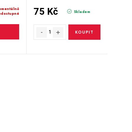
75 Kč
omentálně
Skladem
edostupné