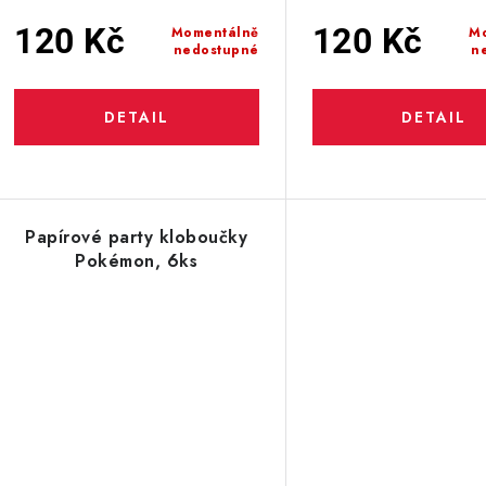
120 Kč
120 Kč
Momentálně
M
nedostupné
n
Papírové party kloboučky
Pokémon, 6ks