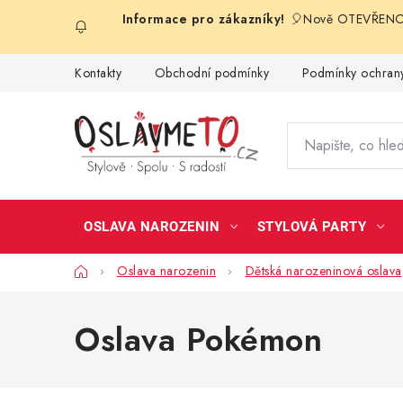
Přejít
🎈Nově OTEVŘENO 
na
obsah
Kontakty
Obchodní podmínky
Podmínky ochrany
OSLAVA NAROZENIN
STYLOVÁ PARTY
Domů
Oslava narozenin
Dětská narozeninová oslava
Oslava Pokémon