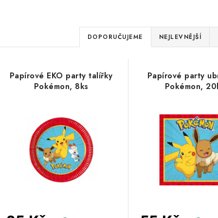
Ř
DOPORUČUJEME
NEJLEVNĚJŠÍ
a
z
V
Papírové EKO party talířky
Papírové party ub
e
Pokémon, 8ks
Pokémon, 20
ý
n
p
í
p
s
r
p
o
r
d
o