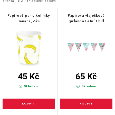
i
e
Stránka
1
z
2
-
47
položek celkem
s
n
BLAHOPŘÁNÍ
p
í
Papírové party kelímky
Papírová vlaječková
Banana, 6ks
girlanda Letní Chill
r
p
BUBLIFUKY
o
r
d
o
DORTOVÉ SVÍČKY A OZDOBY
u
d
k
u
DÁRKOVÉ TAŠKY A SÁČKY
t
k
DÁRKY
ů
t
ů
45 Kč
65 Kč
HELIUM NA BALÓNKY
Skladem
Skladem
LAMPIONY
OSLAVA PODLE BAREV