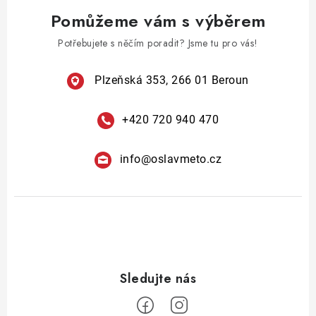
v
á
Pomůžeme vám s výběrem
k
n
y
Potřebujete s něčím poradit? Jsme tu pro vás!
í
v
ý
Plzeňská 353, 266 01 Beroun
p
i
+420 720 940 470
s
u
info
@
oslavmeto.cz