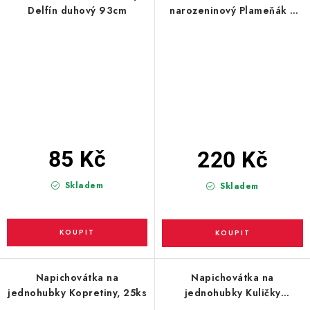
Delfín duhový 93cm
narozeninový Plameňák s
bruslemi 107cm
85 Kč
220 Kč
Skladem
Skladem
Napichovátka na
Napichovátka na
jednohubky Kopretiny, 25ks
jednohubky Kuličky
barevné, 25ks