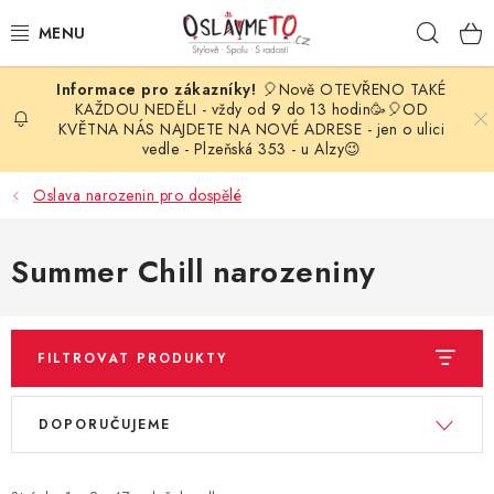
Přejít
Hleda
na
obsah
🎈Nově OTEVŘENO TAKÉ
OSLAVA NAROZENIN
KAŽDOU NEDĚLI - vždy od 9 do 13 hodin🥳🎈OD
KVĚTNA NÁS NAJDETE NA NOVÉ ADRESE - jen o ulici
vedle - Plzeňská 353 - u Alzy😉
STYLOVÁ PARTY
Oslava narozenin pro dospělé
DEKORACE A VÝZDOBA
Summer Chill narozeniny
BALÓNKY
KARNEVALOVÉ KOSTÝMY
FILTROVAT PRODUKTY
PARTY STOLOVÁNÍ
V
Ř
DOPORUČUJEME
ý
a
SVATEBNÍ DOPLŇKY
p
z
BARVY NA OBLIČEJ A VLASY