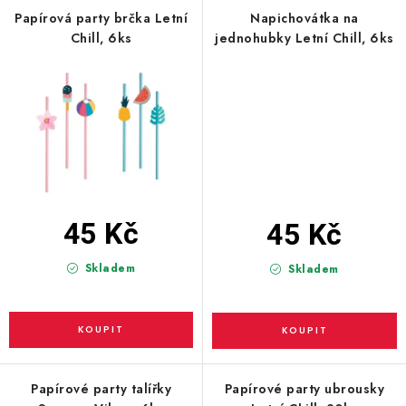
PARTY FOTOKOUTEK
Papírová party brčka Letní
Napichovátka na
Chill, 6ks
jednohubky Letní Chill, 6ks
PIŇATY
ROZLUČKA SE SVOBODOU
STUHY A MAŠLE
SEZÓNNÍ SVÁTKY
45 Kč
45 Kč
VYSTŘELOVACÍ KONFETY
Skladem
Skladem
ORGANZY, STOLOVÉ ŠERPY
Kontakty
Obchodní podmínky
Podmínky ochrany osobních údajů
Papírové party talířky
Papírové party ubrousky