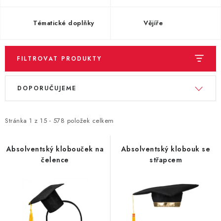
PARTY FOTOKOUTEK
Tématické doplňky
Vějíře
PIŇATY
ROZLUČKA SE SVOBODOU
FILTROVAT PRODUKTY
V
Ř
STUHY A MAŠLE
DOPORUČUJEME
ý
a
SEZÓNNÍ SVÁTKY
p
z
i
e
Stránka
1
z
15
-
578
položek celkem
VYSTŘELOVACÍ KONFETY
s
n
p
í
Absolventský klobouček na
Absolventský klobouk se
ORGANZY, STOLOVÉ ŠERPY
čelence
střapcem
r
p
o
r
Kontakty
Obchodní podmínky
d
o
Podmínky ochrany osobních údajů
u
d
k
u