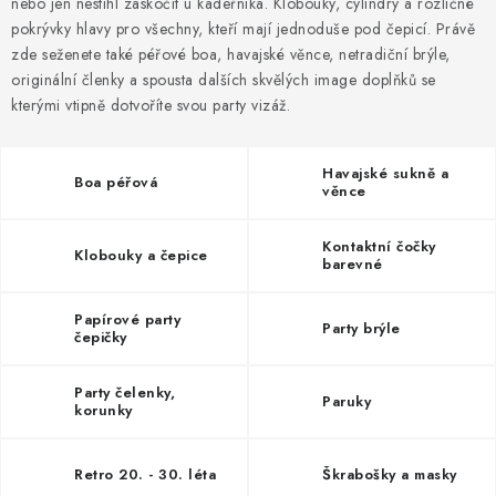
nebo jen nestihl zaskočit u kadeřníka. Klobouky, cylindry a rozličné
pokrývky hlavy pro všechny, kteří mají jednoduše pod čepicí. Právě
BLAHOPŘÁNÍ
zde seženete také péřové boa, havajské věnce, netradiční brýle,
originální členky a spousta dalších skvělých image doplňků se
kterými vtipně dotvoříte svou party vizáž.
BUBLIFUKY
DORTOVÉ SVÍČKY A OZDOBY
Havajské sukně a
Boa péřová
věnce
DÁRKOVÉ TAŠKY A SÁČKY
Kontaktní čočky
Klobouky a čepice
barevné
DÁRKY
Papírové party
Party brýle
HELIUM NA BALÓNKY
čepičky
LAMPIONY
Party čelenky,
Paruky
korunky
OSLAVA PODLE BAREV
Retro 20. - 30. léta
Škrabošky a masky