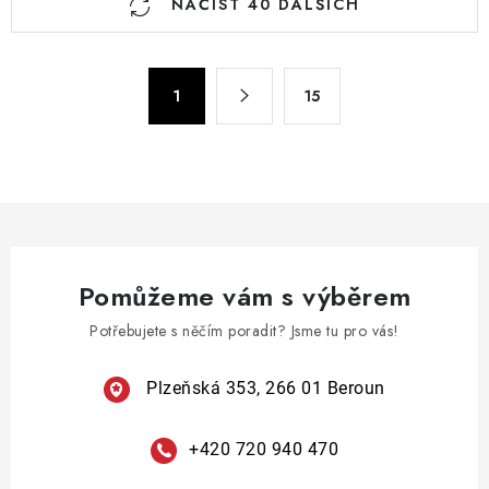
NAČÍST 40 DALŠÍCH
v
l
á
S
d
1
15
t
a
r
c
á
n
í
k
p
o
r
v
v
á
Pomůžeme vám s výběrem
k
n
y
Potřebujete s něčím poradit? Jsme tu pro vás!
í
v
ý
Plzeňská 353, 266 01 Beroun
p
i
+420 720 940 470
s