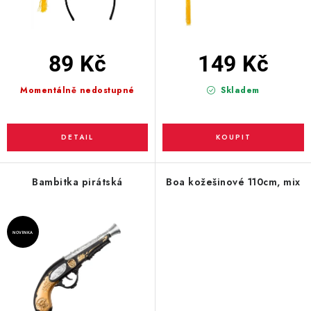
t
k
ů
t
ů
89 Kč
149 Kč
Momentálně nedostupné
Skladem
Bambitka pirátská
Boa kožešinové 110cm, mix