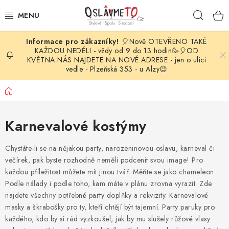
Přejít
Hleda
na
obsah
🎈Nově OTEVŘENO TAKÉ
OSLAVA NAROZENIN
KAŽDOU NEDĚLI - vždy od 9 do 13 hodin🥳🎈OD
KVĚTNA NÁS NAJDETE NA NOVÉ ADRESE - jen o ulici
vedle - Plzeňská 353 - u Alzy😉
STYLOVÁ PARTY
Domů
DEKORACE A VÝZDOBA
Karnevalové kostýmy
BALÓNKY
Chystáte-li se na nějakou party, narozeninovou oslavu, karneval či
KARNEVALOVÉ KOSTÝMY
večírek, pak byste rozhodně neměli podcenit svou image! Pro
každou příležitost můžete mít jinou tvář. Měňte se jako chameleon.
PARTY STOLOVÁNÍ
Podle nálady i podle toho, kam máte v plánu zrovna vyrazit. Zde
najdete všechny potřebné party doplňky a rekvizity. Karnevalové
SVATEBNÍ DOPLŇKY
masky a škrabošky pro ty, kteří chtějí být tajemní. Party paruky pro
každého, kdo by si rád vyzkoušel, jak by mu slušely růžové vlasy
BARVY NA OBLIČEJ A VLASY