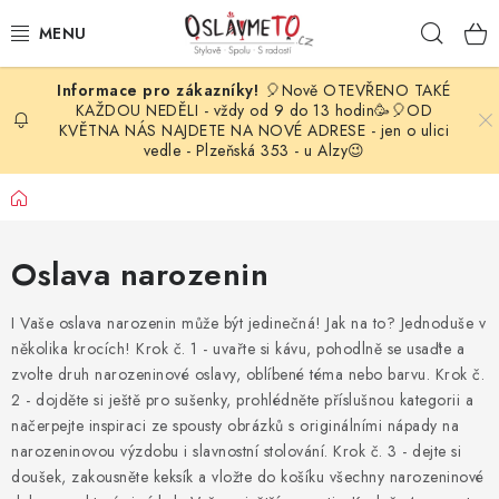
Přejít
Hleda
na
obsah
🎈Nově OTEVŘENO TAKÉ
OSLAVA NAROZENIN
KAŽDOU NEDĚLI - vždy od 9 do 13 hodin🥳🎈OD
KVĚTNA NÁS NAJDETE NA NOVÉ ADRESE - jen o ulici
vedle - Plzeňská 353 - u Alzy😉
STYLOVÁ PARTY
Domů
DEKORACE A VÝZDOBA
Oslava narozenin
BALÓNKY
I Vaše oslava narozenin může být jedinečná! Jak na to? Jednoduše v
KARNEVALOVÉ KOSTÝMY
několika krocích! Krok č. 1 - uvařte si kávu, pohodlně se usaďte a
zvolte druh narozeninové oslavy, oblíbené téma nebo barvu. Krok č.
PARTY STOLOVÁNÍ
2 - dojděte si ještě pro sušenky, prohlédněte příslušnou kategorii a
načerpejte inspiraci ze spousty obrázků s originálními nápady na
SVATEBNÍ DOPLŇKY
narozeninovou výzdobu i slavnostní stolování. Krok č. 3 - dejte si
doušek, zakousněte keksík a vložte do košíku všechny narozeninové
BARVY NA OBLIČEJ A VLASY