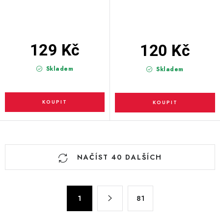
129 Kč
120 Kč
Skladem
Skladem
O
NAČÍST 40 DALŠÍCH
v
l
á
S
d
1
81
t
a
r