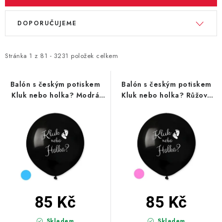
PARTY FOTOKOUTEK
V
Ř
DOPORUČUJEME
ý
a
PIŇATY
p
z
ROZLUČKA SE SVOBODOU
i
e
Stránka
1
z
81
-
3231
položek celkem
s
n
STUHY A MAŠLE
p
í
Balón s českým potiskem
Balón s českým potiskem
Kluk nebo holka? Modrá
Kluk nebo holka? Růžová
r
p
SEZÓNNÍ SVÁTKY
50cm
50cm
o
r
d
o
VYSTŘELOVACÍ KONFETY
u
d
k
u
ORGANZY, STOLOVÉ ŠERPY
t
k
ů
t
Kontakty
Obchodní podmínky
ů
Podmínky ochrany osobních údajů
85 Kč
85 Kč
Skladem
Skladem