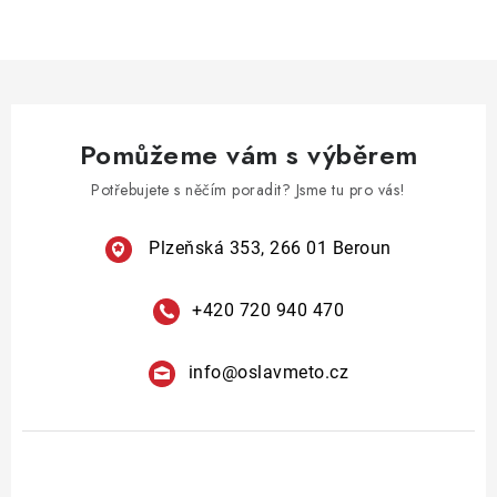
c
á
n
í
k
p
o
r
v
v
á
Pomůžeme vám s výběrem
k
n
y
Potřebujete s něčím poradit? Jsme tu pro vás!
í
v
ý
Plzeňská 353, 266 01 Beroun
p
i
+420 720 940 470
s
u
info
@
oslavmeto.cz