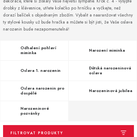
dekorace, které si získaly Vaše největší sympatie. Krok č. 4 - vysypte
drobky z klávesnice, utřete kolečko po hrníčku a vyčkejte, než
BLAHOPŘÁNÍ
dorazí balíček s objednaným zbožím. Vybalit a naaranžovat všechny
ty stylové kousky už bude hračka a můžete si být jisti, že Vaše oslava
narozenin bude nezapomenutelná!
BUBLIFUKY
DORTOVÉ SVÍČKY A OZDOBY
Odhalení pohlaví
Narození miminka
miminka
DÁRKOVÉ TAŠKY A SÁČKY
Dětská narozeninová
Oslava 1. narozenin
oslava
DÁRKY
Oslava narozenin pro
Narozeninová jubilea
HELIUM NA BALÓNKY
dospělé
LAMPIONY
Narozeninové
pozvánky
OSLAVA PODLE BAREV
FILTROVAT PRODUKTY