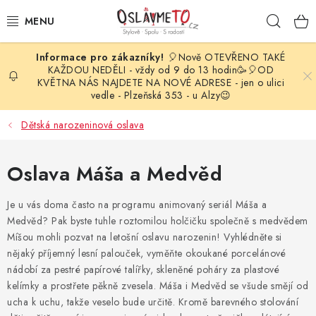
Přejít
Hleda
na
obsah
🎈Nově OTEVŘENO TAKÉ
OSLAVA NAROZENIN
KAŽDOU NEDĚLI - vždy od 9 do 13 hodin🥳🎈OD
KVĚTNA NÁS NAJDETE NA NOVÉ ADRESE - jen o ulici
vedle - Plzeňská 353 - u Alzy😉
STYLOVÁ PARTY
Dětská narozeninová oslava
DEKORACE A VÝZDOBA
Oslava Máša a Medvěd
BALÓNKY
Je u vás doma často na programu animovaný seriál Máša a
KARNEVALOVÉ KOSTÝMY
Medvěd? Pak byste tuhle roztomilou holčičku společně s medvědem
Míšou mohli pozvat na letošní oslavu narozenin! Vyhlédněte si
PARTY STOLOVÁNÍ
nějaký příjemný lesní palouček, vyměňte okoukané porcelánové
nádobí za pestré papírové talířky, skleněné poháry za plastové
SVATEBNÍ DOPLŇKY
kelímky a prostřete pěkně zvesela. Máša i Medvěd se všude smějí od
ucha k uchu, takže veselo bude určitě. Kromě barevného stolování
BARVY NA OBLIČEJ A VLASY