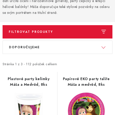
děti určitě ocení i narozeninové girlandy, party čepičky a létající
héliové balónky! Máša doporučuje také stylové pozvánky na oslavu
BLAHOPŘÁNÍ
se svým portrétem na titulní straně.
BUBLIFUKY
FILTROVAT PRODUKTY
DORTOVÉ SVÍČKY A OZDOBY
V
Ř
DOPORUČUJEME
ý
a
DÁRKOVÉ TAŠKY A SÁČKY
p
z
i
e
Stránka
DÁRKY
1
z
3
-
112
položek celkem
s
n
HELIUM NA BALÓNKY
p
í
Plastové party kelímky
Papírové EKO party talíře
Máša a Medvěd, 8ks
Máša a medvěd, 8ks
r
p
LAMPIONY
o
r
d
o
OSLAVA PODLE BAREV
u
d