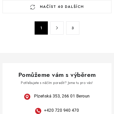
O
NAČÍST 40 DALŠÍCH
v
l
á
S
d
1
3
t
a
r
c
á
n
í
k
p
o
r
v
v
á
Pomůžeme vám s výběrem
k
n
y
Potřebujete s něčím poradit? Jsme tu pro vás!
í
v
ý
Plzeňská 353, 266 01 Beroun
p
i
+420 720 940 470