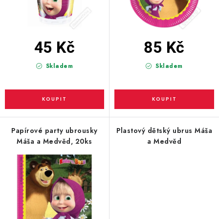
k
u
PARTY FOTOKOUTEK
t
k
ů
t
PIŇATY
ů
45 Kč
85 Kč
ROZLUČKA SE SVOBODOU
Skladem
Skladem
STUHY A MAŠLE
SEZÓNNÍ SVÁTKY
VYSTŘELOVACÍ KONFETY
Papírové party ubrousky
Plastový dětský ubrus Máša
Máša a Medvěd, 20ks
a Medvěd
ORGANZY, STOLOVÉ ŠERPY
Kontakty
Obchodní podmínky
Podmínky ochrany osobních údajů