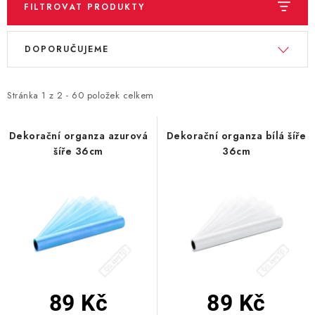
FILTROVAT PRODUKTY
BLAHOPŘÁNÍ
V
Ř
DOPORUČUJEME
ý
a
BUBLIFUKY
p
z
i
e
Stránka
1
z
2
-
60
položek celkem
DORTOVÉ SVÍČKY A OZDOBY
s
n
p
í
Dekorační organza azurová
Dekorační organza bílá šíře
DÁRKOVÉ TAŠKY A SÁČKY
šíře 36cm
36cm
r
p
o
r
DÁRKY
d
o
u
d
HELIUM NA BALÓNKY
k
u
LAMPIONY
t
k
ů
t
OSLAVA PODLE BAREV
ů
89 Kč
89 Kč