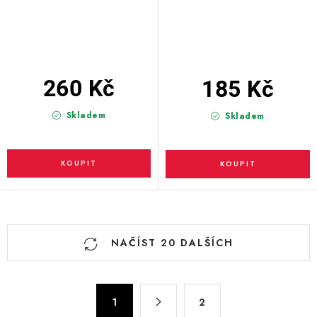
260 Kč
185 Kč
Skladem
Skladem
O
NAČÍST 20 DALŠÍCH
v
l
á
S
d
1
2
t