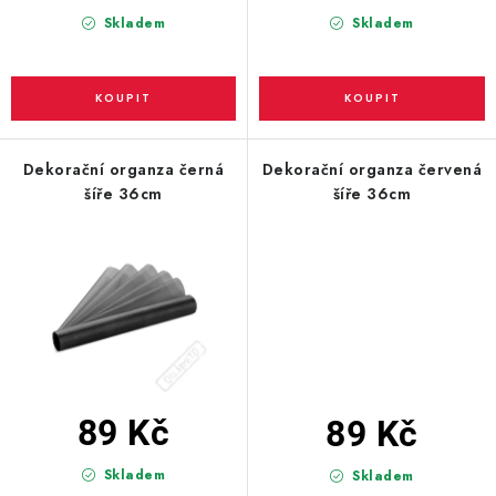
PARTY FOTOKOUTEK
Skladem
Skladem
PIŇATY
ROZLUČKA SE SVOBODOU
Dekorační organza černá
Dekorační organza červená
STUHY A MAŠLE
šíře 36cm
šíře 36cm
SEZÓNNÍ SVÁTKY
VYSTŘELOVACÍ KONFETY
ORGANZY, STOLOVÉ ŠERPY
Kontakty
Obchodní podmínky
89 Kč
89 Kč
Podmínky ochrany osobních údajů
Skladem
Skladem