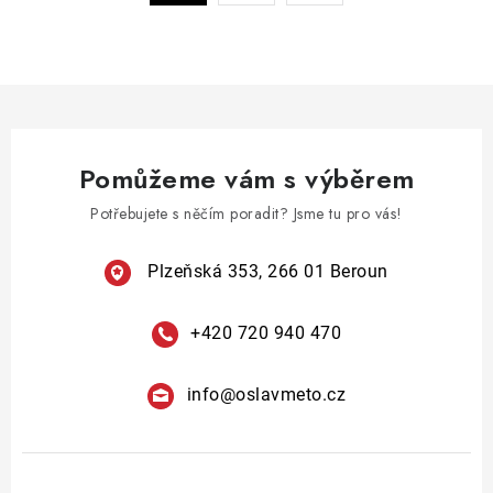
a
r
c
á
n
í
k
p
o
r
v
v
á
Pomůžeme vám s výběrem
k
n
y
Potřebujete s něčím poradit? Jsme tu pro vás!
í
v
ý
Plzeňská 353, 266 01 Beroun
p
i
+420 720 940 470
s
u
info
@
oslavmeto.cz