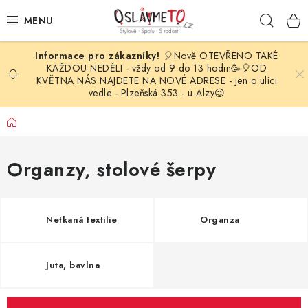
Přejít
Hleda
na
obsah
🎈Nově OTEVŘENO TAKÉ
OSLAVA NAROZENIN
KAŽDOU NEDĚLI - vždy od 9 do 13 hodin🥳🎈OD
KVĚTNA NÁS NAJDETE NA NOVÉ ADRESE - jen o ulici
vedle - Plzeňská 353 - u Alzy😉
STYLOVÁ PARTY
Domů
DEKORACE A VÝZDOBA
Organzy, stolové šerpy
BALÓNKY
KARNEVALOVÉ KOSTÝMY
Netkaná textilie
Organza
PARTY STOLOVÁNÍ
Juta, bavlna
SVATEBNÍ DOPLŇKY
BARVY NA OBLIČEJ A VLASY