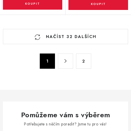
O
NAČÍST 32 DALŠÍCH
v
l
á
S
d
1
2
t
a
r
c
á
n
í
k
p
o
r
v
v
á
Pomůžeme vám s výběrem
k
n
y
Potřebujete s něčím poradit? Jsme tu pro vás!
í