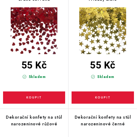
r
p
PARTY FOTOKOUTEK
o
r
d
o
PIŇATY
u
d
ROZLUČKA SE SVOBODOU
k
u
t
k
STUHY A MAŠLE
ů
t
ů
55 Kč
55 Kč
SEZÓNNÍ SVÁTKY
Skladem
Skladem
VYSTŘELOVACÍ KONFETY
ORGANZY, STOLOVÉ ŠERPY
Kontakty
Obchodní podmínky
Dekorační konfety na stůl
Dekorační konfety na stůl
Podmínky ochrany osobních údajů
narozeninové růžové
narozeninové černé