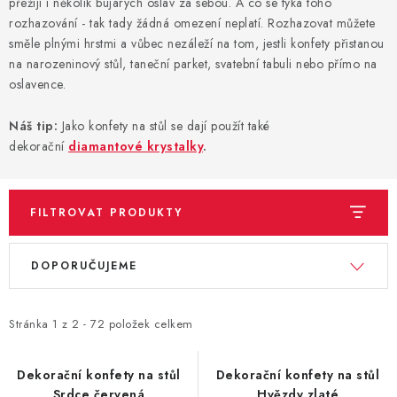
přežijí i několik bujarých oslav za sebou. A co se týká toho
rozhazování - tak tady žádná omezení neplatí. Rozhazovat můžete
BLAHOPŘÁNÍ
směle plnými hrstmi a vůbec nezáleží na tom, jestli konfety přistanou
na narozeninový stůl, taneční parket, svatební tabuli nebo přímo na
oslavence.
BUBLIFUKY
Náš tip:
Jako konfety na stůl se dají použít také
DORTOVÉ SVÍČKY A OZDOBY
dekorační
diamantové krystalky
.
DÁRKOVÉ TAŠKY A SÁČKY
FILTROVAT PRODUKTY
DÁRKY
V
Ř
DOPORUČUJEME
HELIUM NA BALÓNKY
ý
a
p
z
LAMPIONY
i
e
Stránka
1
z
2
-
72
položek celkem
s
n
OSLAVA PODLE BAREV
p
í
Dekorační konfety na stůl
Dekorační konfety na stůl
Srdce červená
Hvězdy zlaté