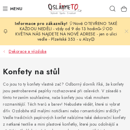
Přejít
Hleda
na
obsah
🎈Nově OTEVŘENO TAKÉ
OSLAVA NAROZENIN
KAŽDOU NEDĚLI - vždy od 9 do 13 hodin🥳🎈OD
KVĚTNA NÁS NAJDETE NA NOVÉ ADRESE - jen o ulici
vedle - Plzeňská 353 - u Alzy😉
STYLOVÁ PARTY
Dekorace a výzdoba
DEKORACE A VÝZDOBA
Konfety na stůl
BALÓNKY
Co jsou to ty konfety vlastně zač? Odborný slovník říká, že konfety
KARNEVALOVÉ KOSTÝMY
jsou pestrobarevné papírky rozhazované při oslavách. V zásadě s
tímto tvrzením souhlasíme, naše konfety jsou však mnohem
PARTY STOLOVÁNÍ
rozmanitější. Těch tvarů a barev! Nebudete vědět, které si vybrat
dřív. Ozdobíte stůl malými notičkami nebo romantickými srdíčky?
SVATEBNÍ DOPLŇKY
Vedle tradičních papírových konfet nabízíme také dekorační konfety
z netkané textilie a mini plastové konfetky, které jsou odolnější a
BARVY NA OBLIČEJ A VLASY