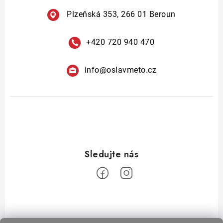
v
ý
Plzeňská 353, 266 01 Beroun
p
i
+420 720 940 470
s
u
info
@
oslavmeto.cz