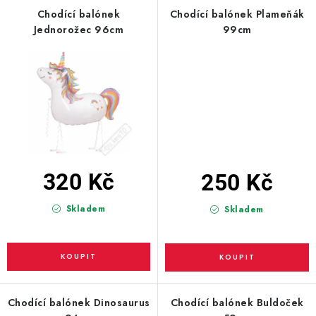
PARTY FOTOKOUTEK
Chodící balónek
Chodící balónek Plameňák
Jednorožec 96cm
99cm
PIŇATY
ROZLUČKA SE SVOBODOU
STUHY A MAŠLE
SEZÓNNÍ SVÁTKY
320 Kč
250 Kč
VYSTŘELOVACÍ KONFETY
Skladem
Skladem
ORGANZY, STOLOVÉ ŠERPY
Kontakty
Obchodní podmínky
Podmínky ochrany osobních údajů
Chodící balónek Dinosaurus
Chodící balónek Buldoček