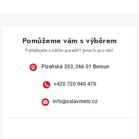
v
l
á
d
a
Pomůžeme vám s výběrem
c
í
Potřebujete s něčím poradit? Jsme tu pro vás!
p
r
Plzeňská 353, 266 01 Beroun
v
k
+420 720 940 470
y
v
info
@
oslavmeto.cz
ý
p
i
s