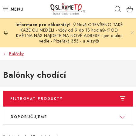
Přejít
Hleda
na
obsah
🎈Nově OTEVŘENO TAKÉ
OSLAVA NAROZENIN
KAŽDOU NEDĚLI - vždy od 9 do 13 hodin🥳🎈OD
KVĚTNA NÁS NAJDETE NA NOVÉ ADRESE - jen o ulici
vedle - Plzeňská 353 - u Alzy😉
STYLOVÁ PARTY
Balónky
DEKORACE A VÝZDOBA
Balónky chodící
BALÓNKY
KARNEVALOVÉ KOSTÝMY
FILTROVAT PRODUKTY
PARTY STOLOVÁNÍ
V
Ř
DOPORUČUJEME
ý
a
SVATEBNÍ DOPLŇKY
p
z
BARVY NA OBLIČEJ A VLASY