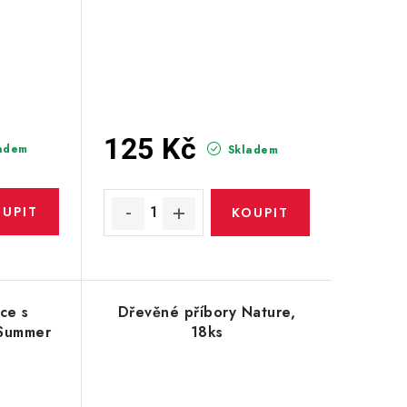
125 Kč
adem
Skladem
ce s
Dřevěné příbory Nature,
Summer
18ks