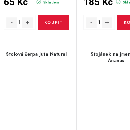
u
65 Kč
185 Kč
Skladem
Skl
u
k
k
t
ů
ů
Stolová šerpa Juta Natural
Stojánek na jme
Ananas