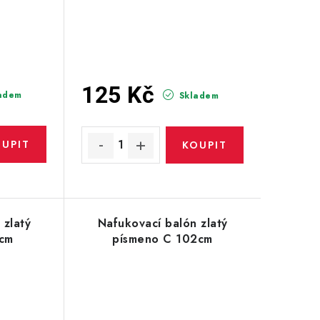
125 Kč
adem
Skladem
 zlatý
Nafukovací balón zlatý
2cm
písmeno C 102cm