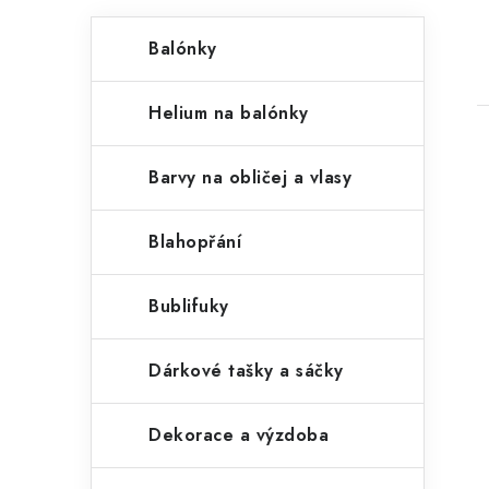
P
K
Přeskočit
Balónky
kategorie
a
o
t
s
Helium na balónky
e
t
g
Barvy na obličej a vlasy
r
o
a
r
Blahopřání
i
n
i
Bublifuky
e
n
í
Dárkové tašky a sáčky
p
Dekorace a výzdoba
a