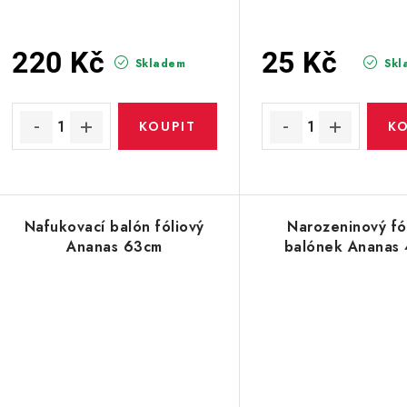
220 Kč
25 Kč
Skladem
Skl
Nafukovací balón fóliový
Narozeninový fó
Ananas 63cm
balónek Ananas