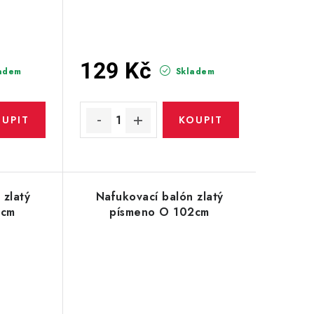
129 Kč
adem
Skladem
 zlatý
Nafukovací balón zlatý
2cm
písmeno O 102cm