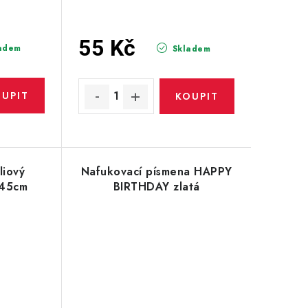
55 Kč
adem
Skladem
liový
Nafukovací písmena HAPPY
 45cm
BIRTHDAY zlatá