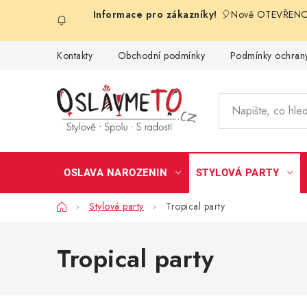
Přejít
🎈Nově OTEVŘENO 
na
obsah
Kontakty
Obchodní podmínky
Podmínky ochrany
OSLAVA NAROZENIN
STYLOVÁ PARTY
Domů
Stylová party
Tropical party
Tropical party