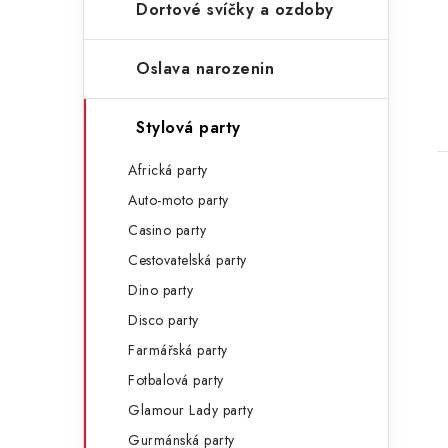
n
Dortové svíčky a ozdoby
e
l
Oslava narozenin
t
Stylová party
Africká party
Auto-moto party
Casino party
Cestovatelská party
Dino party
Disco party
Farmářská party
Fotbalová party
Glamour Lady party
Gurmánská party