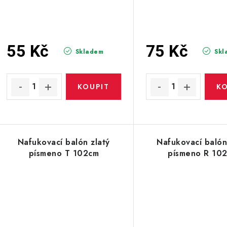
55 Kč
75 Kč
Skladem
Skl
Nafukovací balón zlatý
Nafukovací balón
písmeno T 102cm
písmeno R 10