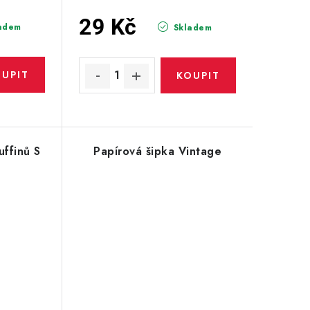
29 Kč
adem
Skladem
ffinů S
Papírová šipka Vintage