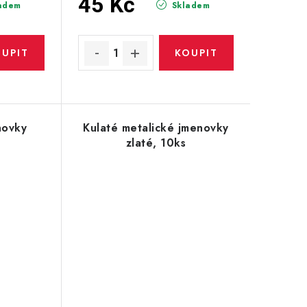
45 Kč
adem
Skladem
novky
Kulaté metalické jmenovky
zlaté, 10ks