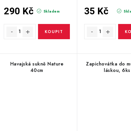
290 Kč
35 Kč
Skladem
Skl
Havajská sukně Nature
Zapichovátka do mu
40cm
láskou, 6ks