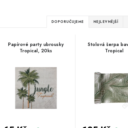
Ř
DOPORUČUJEME
NEJLEVNĚJŠÍ
a
V
z
Papírové party ubrousky
Stolová šerpa ba
ý
e
Tropical, 20ks
Tropical
p
n
í
s
p
p
r
r
o
o
d
d