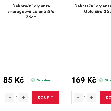
Dekorační organza
Dekorační organz
smaragdově zelená šíře
Gold šíře 36
36cm
85 Kč
169 Kč
Skladem
Skl