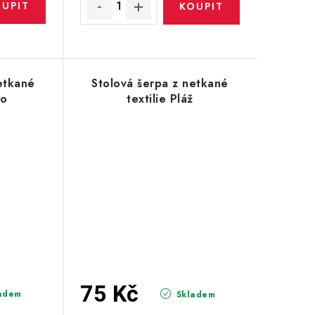
etkané
Stolová šerpa z netkané
no
textilie Pláž
75 Kč
adem
Skladem