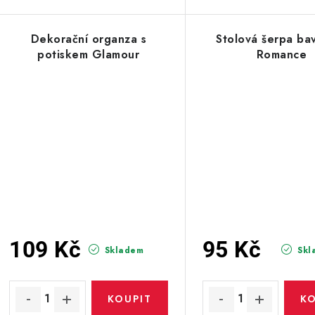
Dekorační organza s
Stolová šerpa ba
potiskem Glamour
Romance
109 Kč
95 Kč
Skladem
Skl