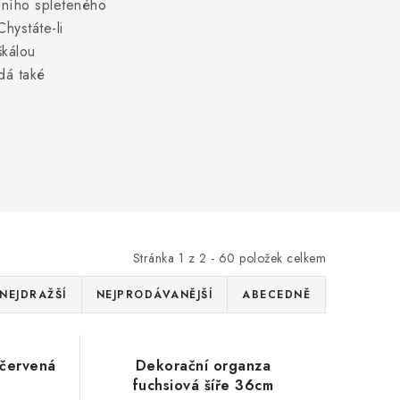
odního spleteného
hystáte-li
škálou
adá také
Stránka
1
z
2
-
60
položek celkem
NEJDRAŽŠÍ
NEJPRODÁVANĚJŠÍ
ABECEDNĚ
 červená
Dekorační organza
fuchsiová šíře 36cm