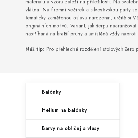
materiálu a vzoru záleží na příležitosti. Na svate
vlákna. Na firemní večírek a silvestrvskou party 
tematicky zaměřenou oslavu narozenin, určitě si Vá
originálních motivů. Variant, jak šerpu naaranžovat
nastříhaná na kratší pruhy a umístěná vždy naproti
Náš tip:
Pro přehledné rozdělení stolových šerp p
P
K
Přeskočit
Balónky
kategorie
a
o
t
s
Helium na balónky
e
t
g
Barvy na obličej a vlasy
r