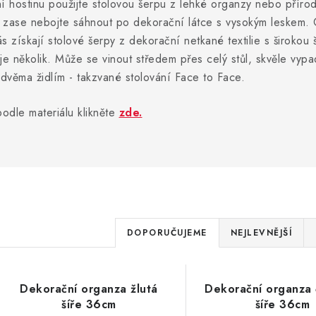
bní hostinu použijte stolovou šerpu z lehké organzy nebo přír
se zase nebojte sáhnout po dekorační látce s vysokým leskem. C
s získají stolové šerpy z dekorační netkané textilie s širokou 
 je několik. Může se vinout středem přes celý stůl, skvěle vyp
 dvěma židlím - takzvané stolování Face to Face.
odle materiálu klikněte
zde.
Ř
DOPORUČUJEME
NEJLEVNĚJŠÍ
a
V
z
Dekorační organza žlutá
Dekorační organza
ý
e
šíře 36cm
šíře 36cm