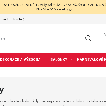
TAKÉ KAŽDOU NEDĚLI - vždy od 9 do 13 hodin🥳🎈OD KVĚTNA NÁS 
Plzeňská 353 - u Alzy😉
 osobních údajů
DEKORACE A VÝZDOBA
BALÓNKY
KARNEVALOVÉ 
y
ně neuděláte chybu, když na něj rozvinete ozdobnou stolovu š