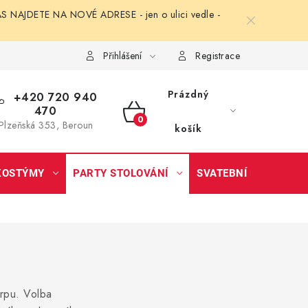
NAJDETE NA NOVÉ ADRESE - jen o ulici vedle -
Přihlášení
Registrace
Prázdný
+420 720 940
470
NÁKUPNÍ
Plzeňská 353, Beroun
košík
KOŠÍK
KOSTÝMY
PARTY STOLOVÁNÍ
SVATEBNÍ DOPLŇKY
erpu. Volba