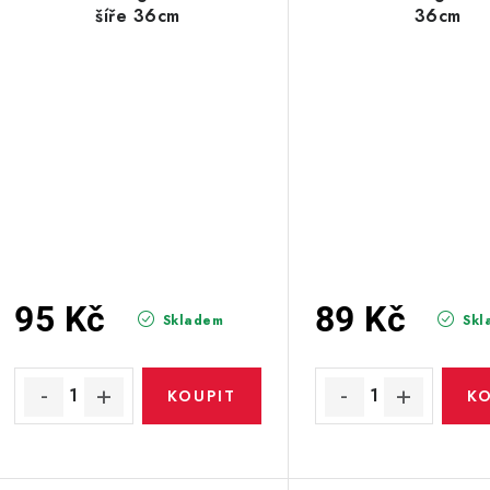
šíře 36cm
36cm
95 Kč
89 Kč
Skladem
Skl