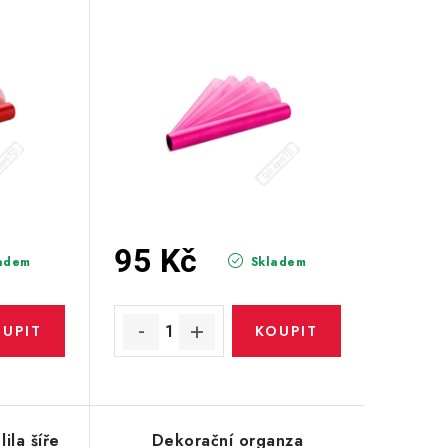
95 Kč
adem
Skladem
ila šíře
Dekorační organza