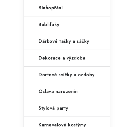
o
a
r
Blahopřání
i
n
i
Bublifuky
e
n
í
Dárkové tašky a sáčky
p
Dekorace a výzdoba
a
n
Dortové svíčky a ozdoby
e
l
Oslava narozenin
t
Stylová party
Karnevalové kostýmy