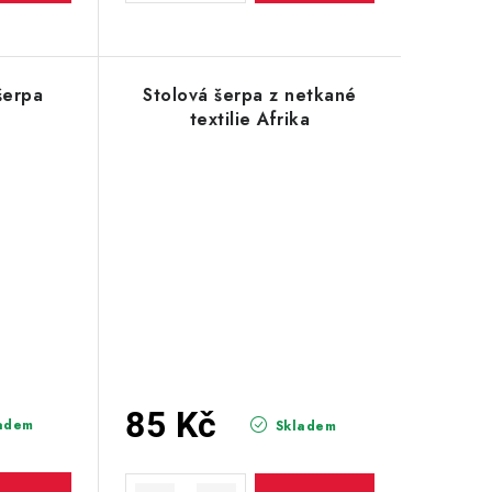
šerpa
Stolová šerpa z netkané
textilie Afrika
85 Kč
adem
Skladem