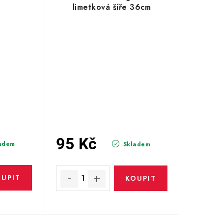
limetková šíře 36cm
95 Kč
adem
Skladem