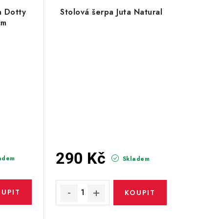
a Dotty
Stolová šerpa Juta Natural
cm
290 Kč
adem
Skladem