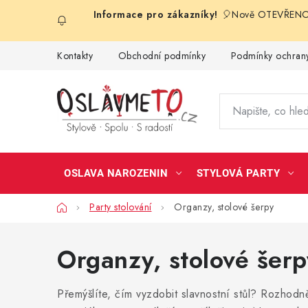
Přejít
🎈Nově OTEVŘENO 
na
obsah
Kontakty
Obchodní podmínky
Podmínky ochrany
OSLAVA NAROZENIN
STYLOVÁ PARTY
Domů
Party stolování
Organzy, stolové šerpy
Organzy, stolové šerp
Přemýšlíte, čím vyzdobit slavnostní stůl? Rozhod