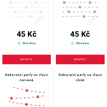
PARTY FOTOKOUTEK
u
d
k
u
PIŇATY
t
k
ů
t
ROZLUČKA SE SVOBODOU
ů
45 Kč
45 Kč
STUHY A MAŠLE
Skladem
Skladem
SEZÓNNÍ SVÁTKY
VYSTŘELOVACÍ KONFETY
ORGANZY, STOLOVÉ ŠERPY
Dekorační perly na vlasci
Dekorační perly na vlasci
červené
zlaté
Kontakty
Obchodní podmínky
Podmínky ochrany osobních údajů