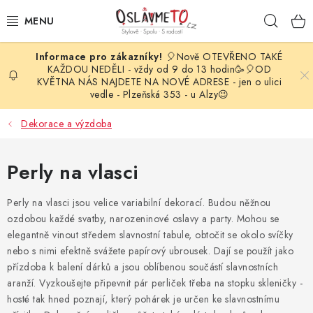
Přejít
Hleda
na
obsah
🎈Nově OTEVŘENO TAKÉ
OSLAVA NAROZENIN
KAŽDOU NEDĚLI - vždy od 9 do 13 hodin🥳🎈OD
KVĚTNA NÁS NAJDETE NA NOVÉ ADRESE - jen o ulici
vedle - Plzeňská 353 - u Alzy😉
STYLOVÁ PARTY
Dekorace a výzdoba
DEKORACE A VÝZDOBA
Perly na vlasci
BALÓNKY
Perly na vlasci jsou velice variabilní dekorací. Budou něžnou
KARNEVALOVÉ KOSTÝMY
ozdobou každé svatby, narozeninové oslavy a party. Mohou se
elegantně vinout středem slavnostní tabule, obtočit se okolo svíčky
PARTY STOLOVÁNÍ
nebo s nimi efektně svážete papírový ubrousek. Dají se použít jako
přízdoba k balení dárků a jsou oblíbenou součástí slavnostních
SVATEBNÍ DOPLŇKY
aranží. Vyzkoušejte připevnit pár perliček třeba na stopku skleničky -
hosté tak hned poznají, který pohárek je určen ke slavnostnímu
BARVY NA OBLIČEJ A VLASY