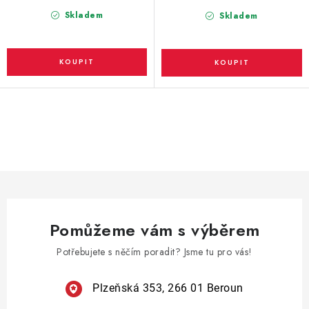
Skladem
Skladem
O
v
l
á
d
a
Pomůžeme vám s výběrem
c
í
Potřebujete s něčím poradit? Jsme tu pro vás!
p
r
Plzeňská 353, 266 01 Beroun
v