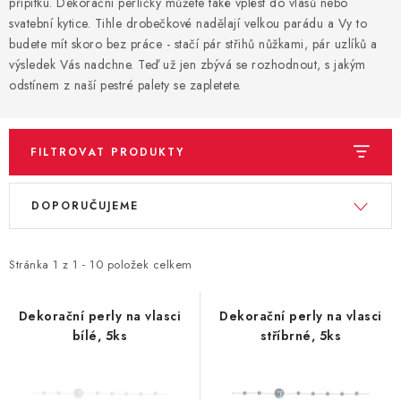
přípitku. Dekorační perličky můžete také vplést do vlasů nebo
svatební kytice. Tihle drobečkové nadělají velkou parádu a Vy to
BLAHOPŘÁNÍ
budete mít skoro bez práce - stačí pár střihů nůžkami, pár uzlíků a
výsledek Vás nadchne. Teď už jen zbývá se rozhodnout, s jakým
odstínem z naší pestré palety se zapletete.
BUBLIFUKY
DORTOVÉ SVÍČKY A OZDOBY
FILTROVAT PRODUKTY
DÁRKOVÉ TAŠKY A SÁČKY
V
Ř
DOPORUČUJEME
ý
a
DÁRKY
p
z
i
e
Stránka
1
z
1
-
10
položek celkem
HELIUM NA BALÓNKY
s
n
p
í
LAMPIONY
Dekorační perly na vlasci
Dekorační perly na vlasci
bílé, 5ks
stříbrné, 5ks
r
p
OSLAVA PODLE BAREV
o
r
d
o