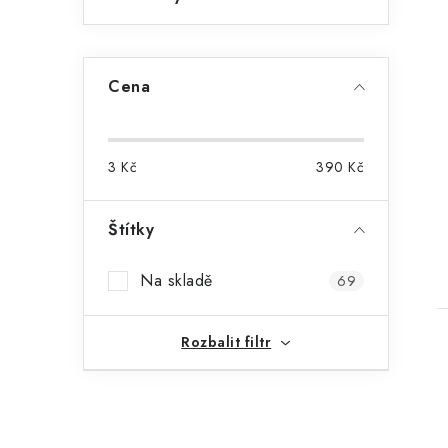
Cena
3
Kč
390
Kč
Štítky
Na skladě
69
Rozbalit filtr