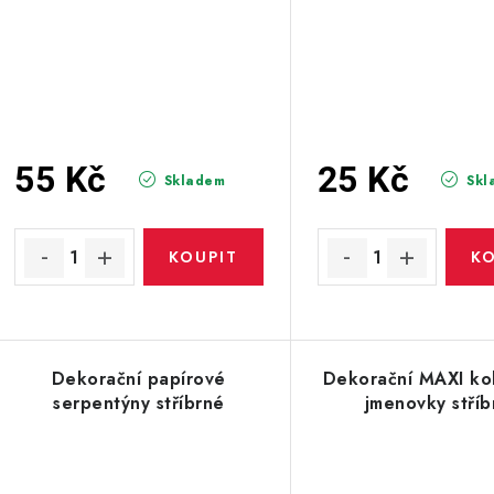
55 Kč
25 Kč
Skladem
Skl
Dekorační papírové
Dekorační MAXI kol
serpentýny stříbrné
jmenovky stříb