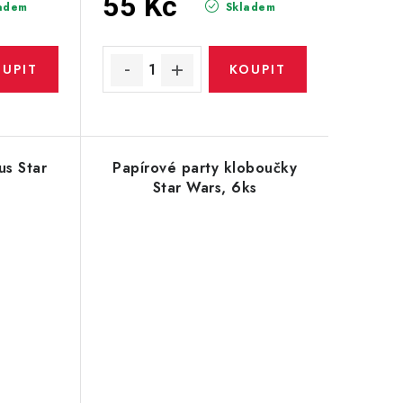
55 Kč
adem
Skladem
us Star
Papírové party kloboučky
Star Wars, 6ks