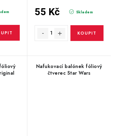
55 Kč
adem
Skladem
fóliový
Nafukovací balónek fóliový
iginal
čtverec Star Wars