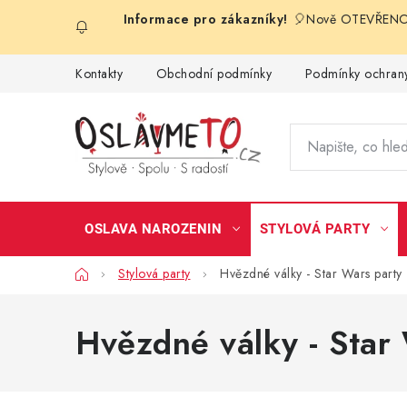
Přejít
🎈Nově OTEVŘENO 
na
obsah
Kontakty
Obchodní podmínky
Podmínky ochrany
OSLAVA NAROZENIN
STYLOVÁ PARTY
Domů
Stylová party
Hvězdné války - Star Wars party
Hvězdné války - Star