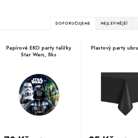
Ř
DOPORUČUJEME
NEJLEVNĚJŠÍ
a
V
z
Papírové EKO party talířky
Plastový party ubr
ý
e
Star Wars, 8ks
p
n
í
s
p
p
r
r
o
o
d
d