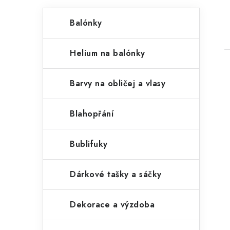
P
K
Přeskočit
Balónky
kategorie
a
o
t
s
Helium na balónky
e
t
g
Barvy na obličej a vlasy
r
o
a
r
Blahopřání
i
n
i
Bublifuky
e
n
í
Dárkové tašky a sáčky
p
Dekorace a výzdoba
a