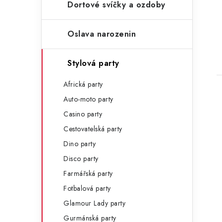
n
Dortové svíčky a ozdoby
e
l
Oslava narozenin
t
Stylová party
Africká party
Auto-moto party
Casino party
Cestovatelská party
Dino party
Disco party
Farmářská party
Fotbalová party
Glamour Lady party
Gurmánská party