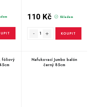
110 Kč
adem
Skladem
 fóliový
Nafukovací Jumbo balón
 45cm
černý 85cm