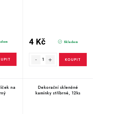
4 Kč
adem
Skladem
íček na
Dekorační skleněné
rný
kamínky stříbrné, 12ks