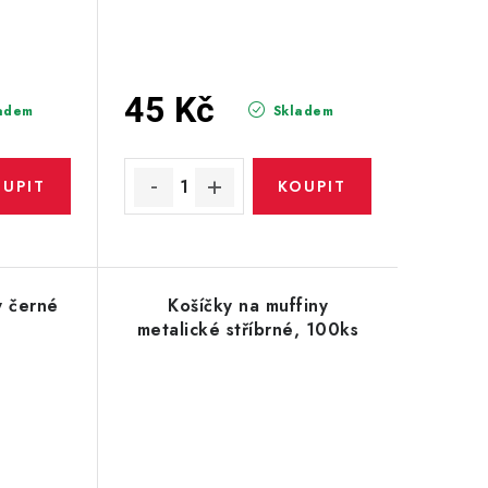
45 Kč
adem
Skladem
y černé
Košíčky na muffiny
metalické stříbrné, 100ks