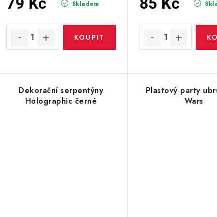
u
79 Kč
85 Kč
Skladem
Skl
u
k
k
t
ů
ů
Dekorační serpentýny
Plastový party ubr
Holographic černé
Wars