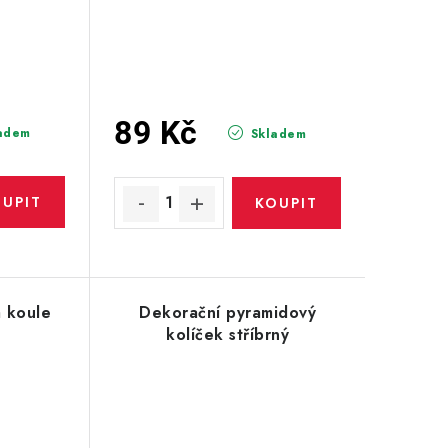
89 Kč
adem
Skladem
 koule
Dekorační pyramidový
kolíček stříbrný