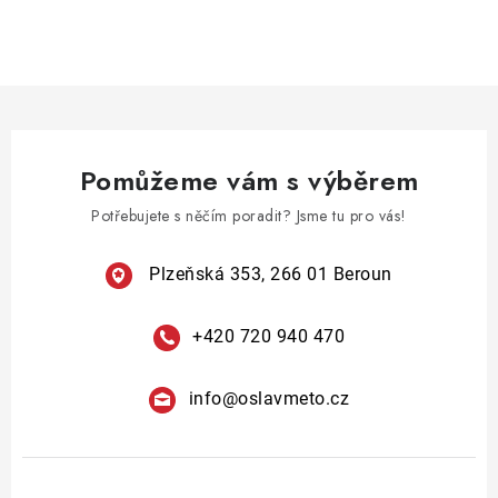
O
v
l
á
d
a
Pomůžeme vám s výběrem
c
í
Potřebujete s něčím poradit? Jsme tu pro vás!
p
r
Plzeňská 353, 266 01 Beroun
v
k
+420 720 940 470
y
v
info
@
oslavmeto.cz
ý
p
i