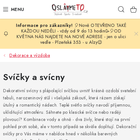
Přejít
Hleda
na
obsah
🎈Nově OTEVŘENO TAKÉ
OSLAVA NAROZENIN
KAŽDOU NEDĚLI - vždy od 9 do 13 hodin🥳🎈OD
KVĚTNA NÁS NAJDETE NA NOVÉ ADRESE - jen o ulici
vedle - Plzeňská 353 - u Alzy😉
STYLOVÁ PARTY
Dekorace a výzdoba
DEKORACE A VÝZDOBA
Svíčky a svícny
BALÓNKY
Dekorativní svícny s plápolající svíčkou uvnitř krásně ozdobí svatební
KARNEVALOVÉ KOSTÝMY
tabuli, narozeninový stůl i všelijaká zákoutí, která rázem získají
útulný a romantický nádech. Teplé světlo svíčky navodí příjemnou,
PARTY STOLOVÁNÍ
uklidňující atmosféru. Sáhnete po klasické svíčce nebo raději
plovoucí? Kombinace vody a ohně - dva živly, které stojí na první
SVATEBNÍ DOPLŇKY
pohled proti sobě, ale v tomto případě se skvěle doplňují. Dekorační
svíčky pro Vás máme v nabídce hned v několika barevných
BARVY NA OBLIČEJ A VLASY