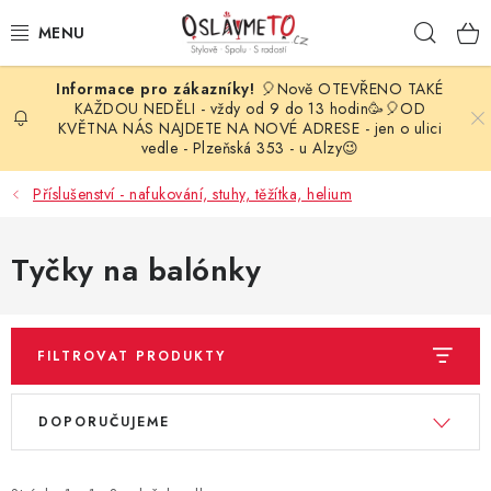
Přejít
Hleda
na
obsah
🎈Nově OTEVŘENO TAKÉ
OSLAVA NAROZENIN
KAŽDOU NEDĚLI - vždy od 9 do 13 hodin🥳🎈OD
KVĚTNA NÁS NAJDETE NA NOVÉ ADRESE - jen o ulici
vedle - Plzeňská 353 - u Alzy😉
STYLOVÁ PARTY
Příslušenství - nafukování, stuhy, těžítka, helium
DEKORACE A VÝZDOBA
Tyčky na balónky
BALÓNKY
KARNEVALOVÉ KOSTÝMY
FILTROVAT PRODUKTY
PARTY STOLOVÁNÍ
V
Ř
DOPORUČUJEME
ý
a
SVATEBNÍ DOPLŇKY
p
z
BARVY NA OBLIČEJ A VLASY