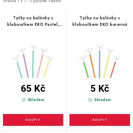
i
e
Stránka
1
z
1
-
3
položek celkem
s
n
BLAHOPŘÁNÍ
p
í
Tyčky na balónky s
Tyčka na balónky s
kloboučkem EKO Pastel,
kloboučkem EKO barevná
r
p
BUBLIFUKY
10ks
o
r
d
o
DORTOVÉ SVÍČKY A OZDOBY
u
d
k
u
DÁRKOVÉ TAŠKY A SÁČKY
t
k
DÁRKY
ů
t
ů
65 Kč
5 Kč
HELIUM NA BALÓNKY
Skladem
Skladem
LAMPIONY
OSLAVA PODLE BAREV