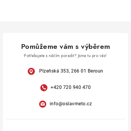
O
v
l
á
d
a
Pomůžeme vám s výběrem
c
í
Potřebujete s něčím poradit? Jsme tu pro vás!
p
r
Plzeňská 353, 266 01 Beroun
v
k
+420 720 940 470
y
v
info
@
oslavmeto.cz
ý
p
i