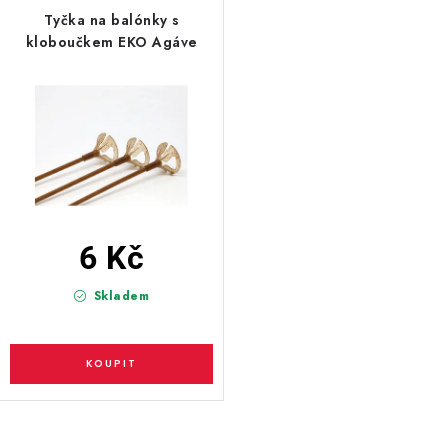
PARTY FOTOKOUTEK
Tyčka na balónky s
kloboučkem EKO Agáve
PIŇATY
ROZLUČKA SE SVOBODOU
STUHY A MAŠLE
SEZÓNNÍ SVÁTKY
6 Kč
VYSTŘELOVACÍ KONFETY
Skladem
ORGANZY, STOLOVÉ ŠERPY
Kontakty
Obchodní podmínky
Podmínky ochrany osobních údajů