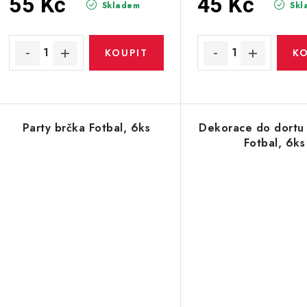
u
55 Kč
45 Kč
Skladem
Skl
u
k
k
t
ů
ů
Party brčka Fotbal, 6ks
Dekorace do dortu
Fotbal, 6ks