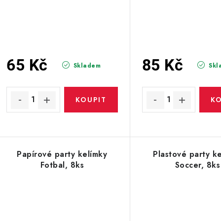
65 Kč
85 Kč
Skladem
Skl
Papírové party kelímky
Plastové party k
Fotbal, 8ks
Soccer, 8ks