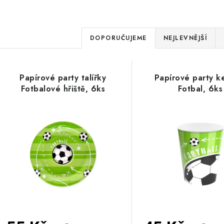
Ř
DOPORUČUJEME
NEJLEVNĚJŠÍ
a
V
z
Papírové party talířky
Papírové party k
ý
e
Fotbalové hřiště, 6ks
Fotbal, 6ks
p
n
í
s
p
p
r
r
o
o
d
d