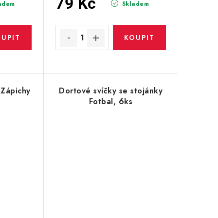
79 Kč
adem
Skladem
 Zápichy
Dortové svíčky se stojánky
Fotbal, 6ks