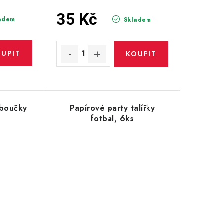
35 Kč
adem
Skladem
oboučky
Papírové party talířky
fotbal, 6ks