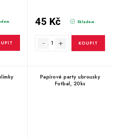
45 Kč
adem
Skladem
elímky
Papírové party ubrousky
s
Fotbal, 20ks