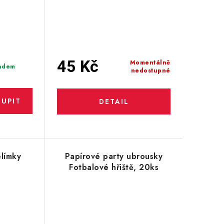
45 Kč
Momentálně
adem
nedostupné
elímky
Papírové party ubrousky
Fotbalové hřiště, 20ks