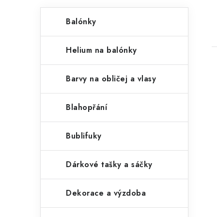
P
K
Přeskočit
Balónky
kategorie
a
o
t
s
Helium na balónky
e
t
g
Barvy na obličej a vlasy
r
o
a
r
Blahopřání
i
n
i
Bublifuky
e
n
í
Dárkové tašky a sáčky
p
Dekorace a výzdoba
a