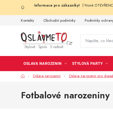
Přejít
🎈Nově OTEVŘENO 
na
obsah
Kontakty
Obchodní podmínky
Podmínky ochrany
OSLAVA NAROZENIN
STYLOVÁ PARTY
Domů
Oslava narozenin
Oslava narozenin pro dospě
Fotbalové narozeniny