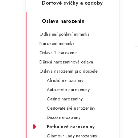
n
Dortové svíčky a ozdoby
e
l
Oslava narozenin
t
Odhalení pohlaví miminka
Narození miminka
Oslava 1. narozenin
Dětská narozeninová oslava
Oslava narozenin pro dospělé
Africké narozeniny
Auto-moto narozeniny
Casino narozeniny
Cestovatelské narozeniny
Disco narozeniny
Fotbalové narozeniny
Glamour Lady narozeniny