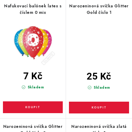
PARTY FOTOKOUTEK
Nafukovací balónek latex s
Narozeninová svíčka Glitter
číslem 0 mix
Gold číslo 1
PIŇATY
ROZLUČKA SE SVOBODOU
STUHY A MAŠLE
SEZÓNNÍ SVÁTKY
7 Kč
25 Kč
VYSTŘELOVACÍ KONFETY
Skladem
Skladem
ORGANZY, STOLOVÉ ŠERPY
Kontakty
Obchodní podmínky
Podmínky ochrany osobních údajů
Narozeninová svíčka Glitter
Narozeninová svíčka zlatá