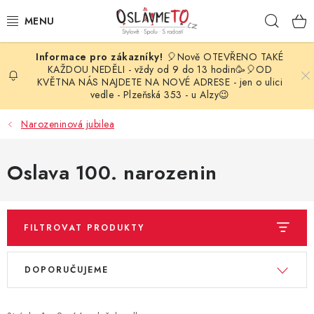
Přejít
Hleda
na
obsah
🎈Nově OTEVŘENO TAKÉ
OSLAVA NAROZENIN
KAŽDOU NEDĚLI - vždy od 9 do 13 hodin🥳🎈OD
KVĚTNA NÁS NAJDETE NA NOVÉ ADRESE - jen o ulici
vedle - Plzeňská 353 - u Alzy😉
STYLOVÁ PARTY
Narozeninová jubilea
DEKORACE A VÝZDOBA
Oslava 100. narozenin
BALÓNKY
KARNEVALOVÉ KOSTÝMY
FILTROVAT PRODUKTY
PARTY STOLOVÁNÍ
V
Ř
DOPORUČUJEME
ý
a
SVATEBNÍ DOPLŇKY
p
z
BARVY NA OBLIČEJ A VLASY