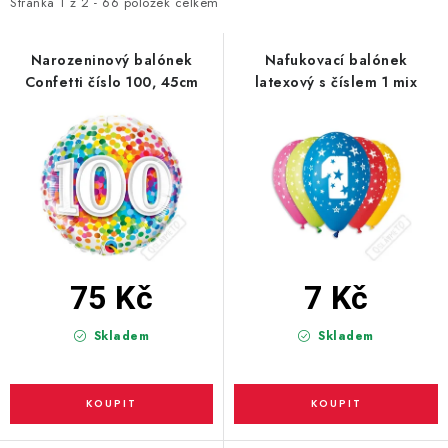
i
e
Stránka
1
z
2
-
66
položek celkem
s
n
BLAHOPŘÁNÍ
p
í
Narozeninový balónek
Nafukovací balónek
Confetti číslo 100, 45cm
latexový s číslem 1 mix
r
p
BUBLIFUKY
o
r
d
o
DORTOVÉ SVÍČKY A OZDOBY
u
d
k
u
DÁRKOVÉ TAŠKY A SÁČKY
t
k
DÁRKY
ů
t
ů
75 Kč
7 Kč
HELIUM NA BALÓNKY
Skladem
Skladem
LAMPIONY
OSLAVA PODLE BAREV