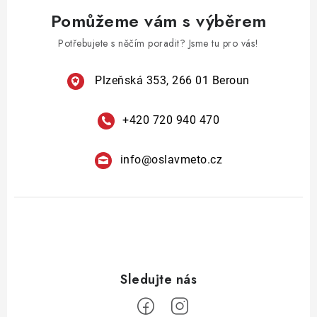
v
á
Pomůžeme vám s výběrem
k
n
y
Potřebujete s něčím poradit? Jsme tu pro vás!
í
v
ý
Plzeňská 353, 266 01 Beroun
p
i
+420 720 940 470
s
u
info
@
oslavmeto.cz