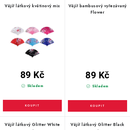
PARTY FOTOKOUTEK
Vějíř látkový květinový mix
Vějíř bambusový vyřezávaný
Flower
PIŇATY
ROZLUČKA SE SVOBODOU
STUHY A MAŠLE
SEZÓNNÍ SVÁTKY
89 Kč
89 Kč
VYSTŘELOVACÍ KONFETY
Skladem
Skladem
ORGANZY, STOLOVÉ ŠERPY
Kontakty
Obchodní podmínky
Podmínky ochrany osobních údajů
Vějíř látkový Glitter White
Vějíř látkový Glitter Black