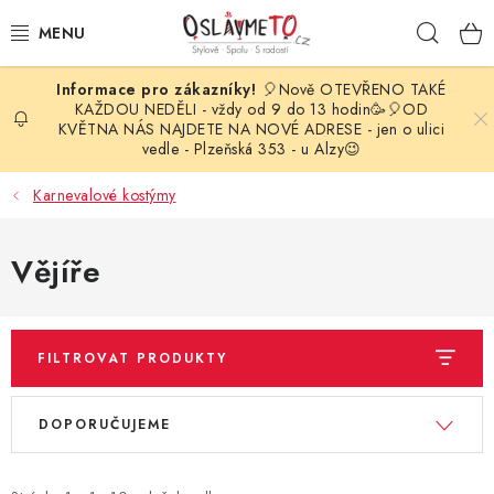
Přejít
Hleda
na
obsah
🎈Nově OTEVŘENO TAKÉ
OSLAVA NAROZENIN
KAŽDOU NEDĚLI - vždy od 9 do 13 hodin🥳🎈OD
KVĚTNA NÁS NAJDETE NA NOVÉ ADRESE - jen o ulici
vedle - Plzeňská 353 - u Alzy😉
STYLOVÁ PARTY
Karnevalové kostýmy
DEKORACE A VÝZDOBA
Vějíře
BALÓNKY
KARNEVALOVÉ KOSTÝMY
FILTROVAT PRODUKTY
PARTY STOLOVÁNÍ
V
Ř
DOPORUČUJEME
ý
a
SVATEBNÍ DOPLŇKY
p
z
BARVY NA OBLIČEJ A VLASY