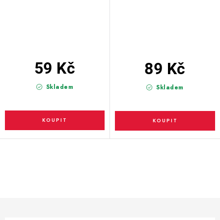
59 Kč
89 Kč
Skladem
Skladem
O
v
l
á
d