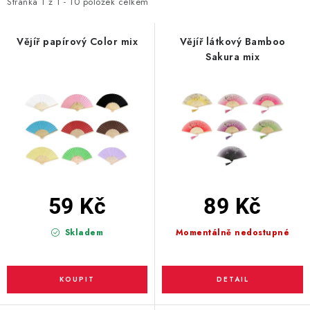
i
e
Stránka
1
z
1
-
10
položek celkem
s
n
BLAHOPŘÁNÍ
p
í
Vějíř papírový Color mix
Vějíř látkový Bamboo
Sakura mix
r
p
BUBLIFUKY
o
r
d
o
DORTOVÉ SVÍČKY A OZDOBY
u
d
k
u
DÁRKOVÉ TAŠKY A SÁČKY
t
k
DÁRKY
ů
t
ů
59 Kč
89 Kč
HELIUM NA BALÓNKY
Skladem
Momentálně nedostupné
LAMPIONY
OSLAVA PODLE BAREV