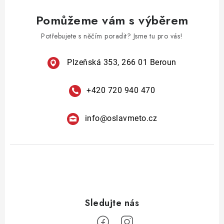
a
Pomůžeme vám s výběrem
c
í
Potřebujete s něčím poradit? Jsme tu pro vás!
p
r
Plzeňská 353, 266 01 Beroun
v
k
+420 720 940 470
y
v
info
@
oslavmeto.cz
ý
p
i
s
u