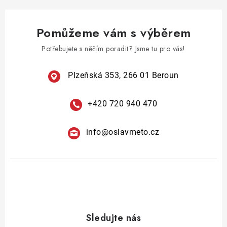
o
r
v
v
á
Pomůžeme vám s výběrem
k
n
y
Potřebujete s něčím poradit? Jsme tu pro vás!
í
v
ý
Plzeňská 353, 266 01 Beroun
p
i
+420 720 940 470
s
u
info
@
oslavmeto.cz