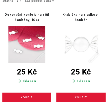
i
e
Stránka
1
z
4
-
122
položek celkem
s
n
BLAHOPŘÁNÍ
p
í
Dekorační konfety na stůl
Krabička na sladkosti
Bonbóny, 10ks
Bonbón
r
p
BUBLIFUKY
o
r
d
o
DORTOVÉ SVÍČKY A OZDOBY
u
d
k
u
DÁRKOVÉ TAŠKY A SÁČKY
t
k
DÁRKY
ů
t
ů
25 Kč
25 Kč
HELIUM NA BALÓNKY
Skladem
Skladem
LAMPIONY
OSLAVA PODLE BAREV