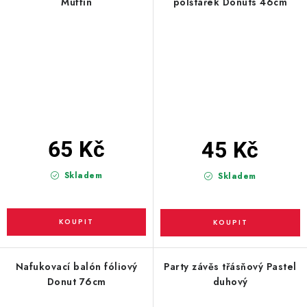
Muffin
polštářek Donuts 46cm
65 Kč
45 Kč
Skladem
Skladem
Nafukovací balón fóliový
Party závěs třásňový Pastel
Donut 76cm
duhový