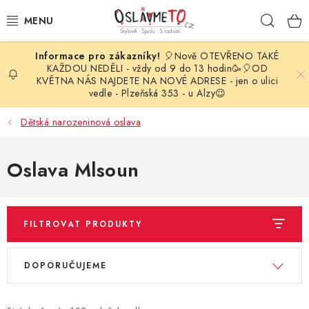
Přejít
Hleda
na
obsah
🎈Nově OTEVŘENO TAKÉ
OSLAVA NAROZENIN
KAŽDOU NEDĚLI - vždy od 9 do 13 hodin🥳🎈OD
KVĚTNA NÁS NAJDETE NA NOVÉ ADRESE - jen o ulici
vedle - Plzeňská 353 - u Alzy😉
STYLOVÁ PARTY
Dětská narozeninová oslava
DEKORACE A VÝZDOBA
Oslava Mlsoun
BALÓNKY
KARNEVALOVÉ KOSTÝMY
FILTROVAT PRODUKTY
PARTY STOLOVÁNÍ
V
Ř
DOPORUČUJEME
ý
a
SVATEBNÍ DOPLŇKY
p
z
BARVY NA OBLIČEJ A VLASY