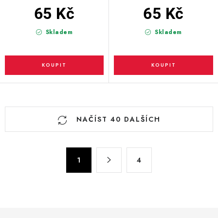
65 Kč
65 Kč
Skladem
Skladem
O
NAČÍST 40 DALŠÍCH
v
l
á
S
d
1
4
t
a
r
c
á
n
í
k
p