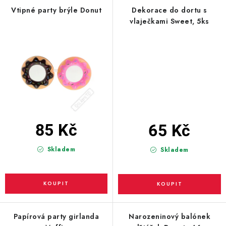
PARTY FOTOKOUTEK
Vtipné party brýle Donut
Dekorace do dortu s
vlaječkami Sweet, 5ks
PIŇATY
ROZLUČKA SE SVOBODOU
STUHY A MAŠLE
SEZÓNNÍ SVÁTKY
85 Kč
65 Kč
VYSTŘELOVACÍ KONFETY
Skladem
Skladem
ORGANZY, STOLOVÉ ŠERPY
Kontakty
Obchodní podmínky
Podmínky ochrany osobních údajů
Papírová party girlanda
Narozeninový balónek