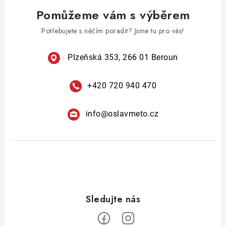
v
á
Pomůžeme vám s výběrem
k
n
y
Potřebujete s něčím poradit? Jsme tu pro vás!
í
v
ý
Plzeňská 353, 266 01 Beroun
p
i
+420 720 940 470
s
u
info
@
oslavmeto.cz