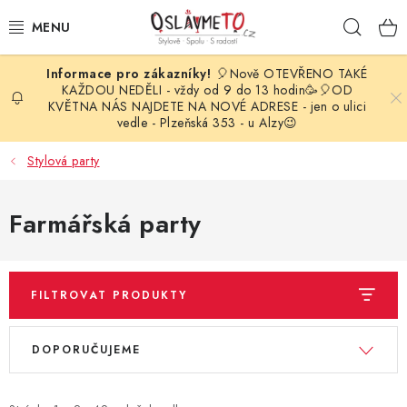
Přejít
Hleda
na
obsah
🎈Nově OTEVŘENO TAKÉ
OSLAVA NAROZENIN
KAŽDOU NEDĚLI - vždy od 9 do 13 hodin🥳🎈OD
KVĚTNA NÁS NAJDETE NA NOVÉ ADRESE - jen o ulici
vedle - Plzeňská 353 - u Alzy😉
STYLOVÁ PARTY
Stylová party
DEKORACE A VÝZDOBA
Farmářská party
BALÓNKY
KARNEVALOVÉ KOSTÝMY
FILTROVAT PRODUKTY
PARTY STOLOVÁNÍ
V
Ř
DOPORUČUJEME
ý
a
SVATEBNÍ DOPLŇKY
p
z
BARVY NA OBLIČEJ A VLASY