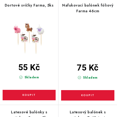
PARTY FOTOKOUTEK
Dortové svíčky Farma, 5ks
Nafukovací balónek fóliový
Farma 46cm
PIŇATY
ROZLUČKA SE SVOBODOU
STUHY A MAŠLE
SEZÓNNÍ SVÁTKY
55 Kč
75 Kč
VYSTŘELOVACÍ KONFETY
Skladem
Skladem
ORGANZY, STOLOVÉ ŠERPY
Kontakty
Obchodní podmínky
Podmínky ochrany osobních údajů
Latexové balónky s
Latexový balónek s