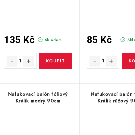
135 Kč
85 Kč
Skladem
Skl
Nafukovací balón fóliový
Nafukovací balón 
Králík modrý 90cm
Králík růžový 