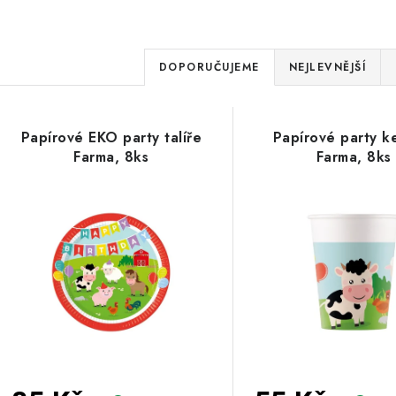
Ř
DOPORUČUJEME
NEJLEVNĚJŠÍ
a
V
z
Papírové EKO party talíře
Papírové party k
ý
e
Farma, 8ks
Farma, 8ks
p
n
í
s
p
p
r
r
o
o
d
d