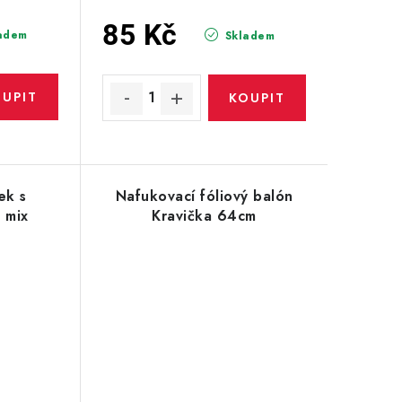
85 Kč
adem
Skladem
ek s
Nafukovací fóliový balón
i mix
Kravička 64cm