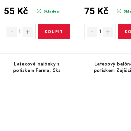
55 Kč
75 Kč
Skladem
Skl
Latexové balónky s
Latexový balón
potiskem Farma, 5ks
potiskem Zajíčc