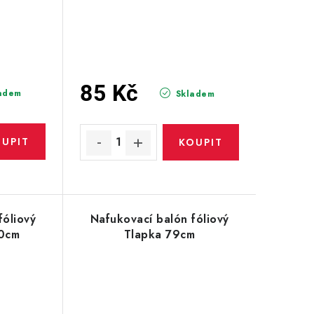
85 Kč
adem
Skladem
fóliový
Nafukovací balón fóliový
90cm
Tlapka 79cm