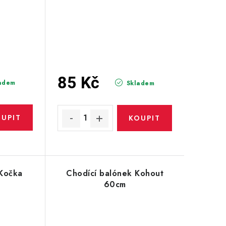
85 Kč
adem
Skladem
 Kočka
Chodící balónek Kohout
m
60cm