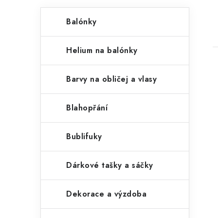
P
K
Přeskočit
Balónky
kategorie
a
o
t
s
Helium na balónky
e
t
g
Barvy na obličej a vlasy
r
o
a
r
Blahopřání
i
n
i
Bublifuky
e
n
í
Dárkové tašky a sáčky
p
Dekorace a výzdoba
a