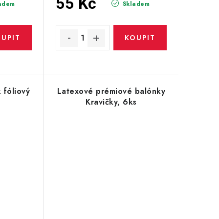
55 Kč
adem
Skladem
 fóliový
Latexové prémiové balónky
m
Kravičky, 6ks