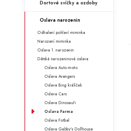
n
Dortové svíčky a ozdoby
e
l
Oslava narozenin
t
Odhalení pohlaví miminka
Narození miminka
Oslava 1. narozenin
Dětská narozeninová oslava
Oslava Auto-moto
Oslava Avengers
Oslava Bing králíček
Oslava Cars
Oslava Dinosauři
Oslava Farma
Oslava Fotbal
Oslava Gabby's Dollhouse