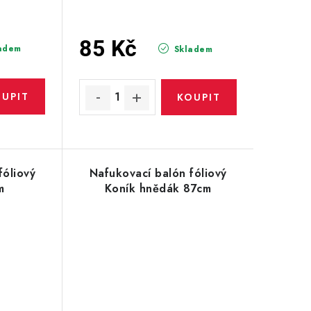
85 Kč
adem
Skladem
fóliový
Nafukovací balón fóliový
m
Koník hnědák 87cm