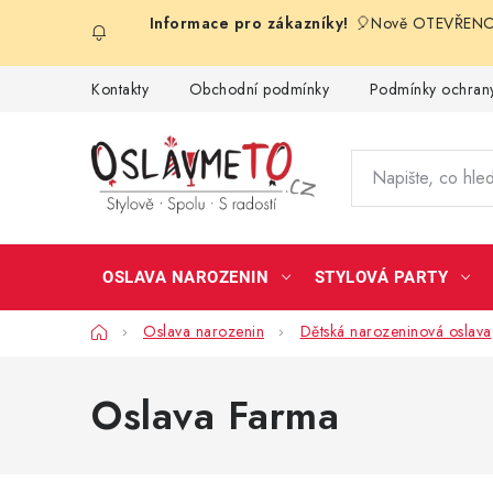
Přejít
🎈Nově OTEVŘENO 
na
obsah
Kontakty
Obchodní podmínky
Podmínky ochrany
OSLAVA NAROZENIN
STYLOVÁ PARTY
Domů
Oslava narozenin
Dětská narozeninová oslava
Oslava Farma