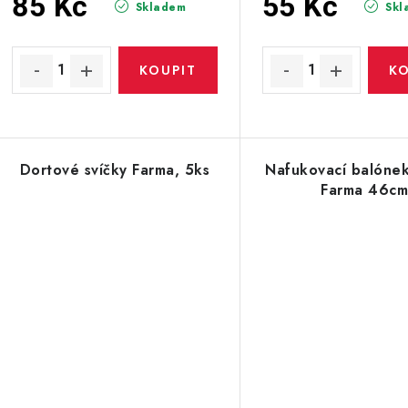
u
85 Kč
55 Kč
Skladem
Skl
u
k
k
t
ů
ů
Dortové svíčky Farma, 5ks
Nafukovací balónek
Farma 46c