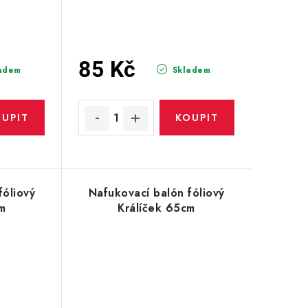
85 Kč
adem
Skladem
fóliový
Nafukovací balón fóliový
m
Králíček 65cm