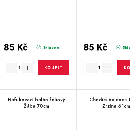
85 Kč
85 Kč
Skladem
Skl
Nafukovací balón fóliový
Chodící balónek
Žába 70cm
Zrzina 61c