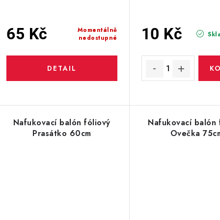
65 Kč
10 Kč
Momentálně
Skl
nedostupné
Nafukovací balón fóliový
Nafukovací balón 
Prasátko 60cm
Ovečka 75c