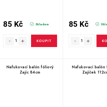
85 Kč
85 Kč
Skladem
Skl
Nafukovací balón fóliový
Nafukovací balón 
Zajíc 84cm
Zajíček 112c