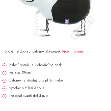
BLAHOPŘÁNÍ
BUBLIFUKY
DORTOVÉ SVÍČKY A OZDOBY
DÁRKOVÉ TAŠKY A SÁČKY
Fóliový nafukovací balónek alá pejsek
Více informací
DÁRKY
balení obsahuje 1 chodící balónek
velikost 59cm
HELIUM NA BALÓNKY
balónek je vhodný pro plnění heliem
LAMPIONY
vyrobeno z lesklé fólie
lze opakovaně dofukovat
OSLAVA PODLE BAREV