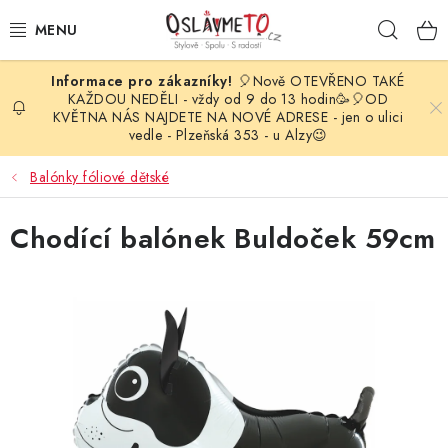
Přejít
Hleda
na
obsah
🎈Nově OTEVŘENO TAKÉ
OSLAVA NAROZENIN
KAŽDOU NEDĚLI - vždy od 9 do 13 hodin🥳🎈OD
KVĚTNA NÁS NAJDETE NA NOVÉ ADRESE - jen o ulici
vedle - Plzeňská 353 - u Alzy😉
STYLOVÁ PARTY
Balónky fóliové dětské
DEKORACE A VÝZDOBA
Chodící balónek Buldoček 59cm
BALÓNKY
KARNEVALOVÉ KOSTÝMY
PARTY STOLOVÁNÍ
SVATEBNÍ DOPLŇKY
BARVY NA OBLIČEJ A VLASY