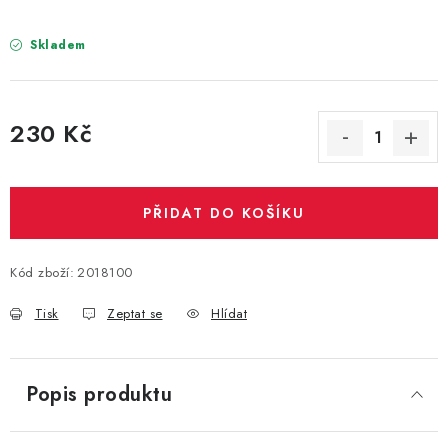
PARTY FOTOKOUTEK
Skladem
PIŇATY
ROZLUČKA SE SVOBODOU
230 Kč
Měrná cena:
STUHY A MAŠLE
SEZÓNNÍ SVÁTKY
PŘIDAT DO KOŠÍKU
VYSTŘELOVACÍ KONFETY
Kód zboží:
2018100
ORGANZY, STOLOVÉ ŠERPY
Tisk
Zeptat se
Hlídat
Kontakty
Obchodní podmínky
Popis produktu
Podmínky ochrany osobních údajů