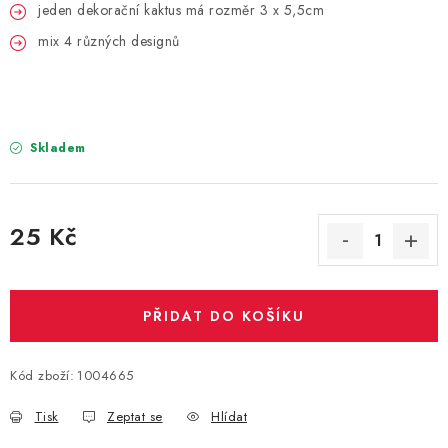
PARTY FOTOKOUTEK
jeden dekorační kaktus má rozměr 3 x 5,5cm
mix 4 různých designů
PIŇATY
ROZLUČKA SE SVOBODOU
Skladem
STUHY A MAŠLE
SEZÓNNÍ SVÁTKY
25 Kč
Měrná cena:
VYSTŘELOVACÍ KONFETY
ORGANZY, STOLOVÉ ŠERPY
PŘIDAT DO KOŠÍKU
Kontakty
Obchodní podmínky
Kód zboží:
1004665
Podmínky ochrany osobních údajů
Tisk
Zeptat se
Hlídat