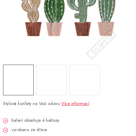
BLAHOPŘÁNÍ
BUBLIFUKY
DORTOVÉ SVÍČKY A OZDOBY
DÁRKOVÉ TAŠKY A SÁČKY
DÁRKY
HELIUM NA BALÓNKY
Stylové konfety na Vaši oslavu
Více informací
LAMPIONY
balení obsahuje 4 kaktusy
OSLAVA PODLE BAREV
vyrobeno ze dřeva