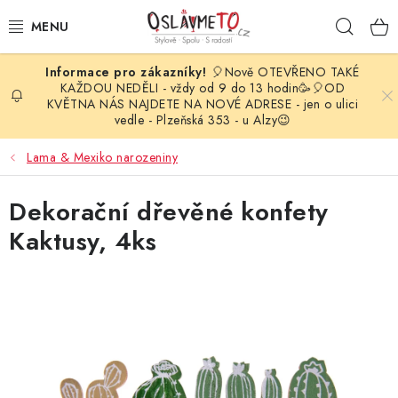
Přejít
Hleda
na
obsah
🎈Nově OTEVŘENO TAKÉ
OSLAVA NAROZENIN
KAŽDOU NEDĚLI - vždy od 9 do 13 hodin🥳🎈OD
KVĚTNA NÁS NAJDETE NA NOVÉ ADRESE - jen o ulici
vedle - Plzeňská 353 - u Alzy😉
STYLOVÁ PARTY
Lama & Mexiko narozeniny
DEKORACE A VÝZDOBA
Dekorační dřevěné konfety
BALÓNKY
Kaktusy, 4ks
KARNEVALOVÉ KOSTÝMY
PARTY STOLOVÁNÍ
SVATEBNÍ DOPLŇKY
BARVY NA OBLIČEJ A VLASY