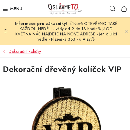
Přejít
Hleda
na
obsah
🎈Nově OTEVŘENO TAKÉ
OSLAVA NAROZENIN
KAŽDOU NEDĚLI - vždy od 9 do 13 hodin🥳🎈OD
KVĚTNA NÁS NAJDETE NA NOVÉ ADRESE - jen o ulici
vedle - Plzeňská 353 - u Alzy😉
STYLOVÁ PARTY
Dekorační kolíčky
DEKORACE A VÝZDOBA
Dekorační dřevěný kolíček VIP
BALÓNKY
KARNEVALOVÉ KOSTÝMY
PARTY STOLOVÁNÍ
SVATEBNÍ DOPLŇKY
BARVY NA OBLIČEJ A VLASY