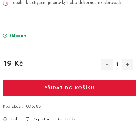
PARTY FOTOKOUTEK
ideální k uchycení jmenovky nebo dekorace na ubrousek
PIŇATY
ROZLUČKA SE SVOBODOU
Skladem
STUHY A MAŠLE
19 Kč
SEZÓNNÍ SVÁTKY
Měrná cena:
VYSTŘELOVACÍ KONFETY
PŘIDAT DO KOŠÍKU
ORGANZY, STOLOVÉ ŠERPY
Kód zboží:
1005388
Kontakty
Obchodní podmínky
Tisk
Zeptat se
Hlídat
Podmínky ochrany osobních údajů