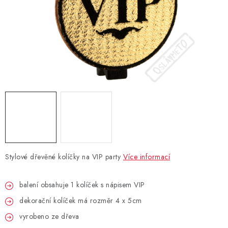
BLAHOPŘÁNÍ
BUBLIFUKY
DORTOVÉ SVÍČKY A OZDOBY
DÁRKOVÉ TAŠKY A SÁČKY
DÁRKY
HELIUM NA BALÓNKY
Stylové dřevěné kolíčky na VIP party
Více informací
LAMPIONY
balení obsahuje 1 kolíček s nápisem VIP
dekorační kolíček má rozměr 4 x 5cm
OSLAVA PODLE BAREV
vyrobeno ze dřeva