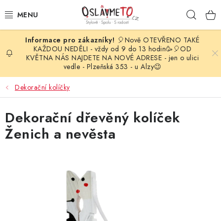
Přejít
Hleda
na
obsah
🎈Nově OTEVŘENO TAKÉ
OSLAVA NAROZENIN
KAŽDOU NEDĚLI - vždy od 9 do 13 hodin🥳🎈OD
KVĚTNA NÁS NAJDETE NA NOVÉ ADRESE - jen o ulici
vedle - Plzeňská 353 - u Alzy😉
STYLOVÁ PARTY
Dekorační kolíčky
DEKORACE A VÝZDOBA
Dekorační dřevěný kolíček
BALÓNKY
Ženich a nevěsta
KARNEVALOVÉ KOSTÝMY
PARTY STOLOVÁNÍ
SVATEBNÍ DOPLŇKY
BARVY NA OBLIČEJ A VLASY