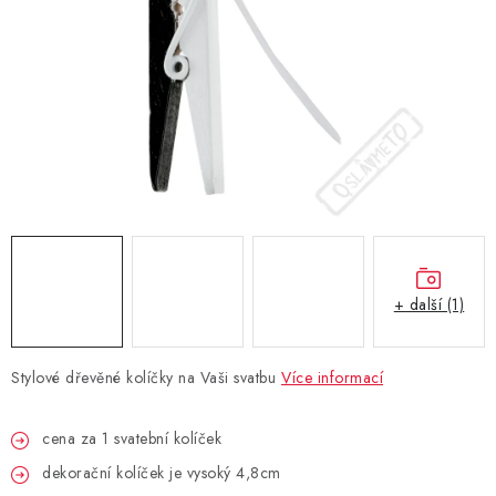
BLAHOPŘÁNÍ
BUBLIFUKY
DORTOVÉ SVÍČKY A OZDOBY
DÁRKOVÉ TAŠKY A SÁČKY
DÁRKY
+ další (1)
HELIUM NA BALÓNKY
Stylové dřevěné kolíčky na Vaši svatbu
Více informací
LAMPIONY
cena za 1 svatební kolíček
OSLAVA PODLE BAREV
dekorační kolíček je vysoký 4,8cm