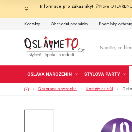
Přejít
🎈Nově OTEVŘENO 
na
obsah
Kontakty
Obchodní podmínky
Podmínky ochrany
OSLAVA NAROZENIN
STYLOVÁ PARTY
Domů
Dekorace a výzdoba
Konfety na stůl
Dekor