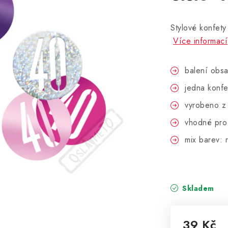
Stylové konfety
Více informací
balení obsa
jedna konf
vyrobeno z 
vhodné pro 
mix barev: r
Skladem
39 Kč