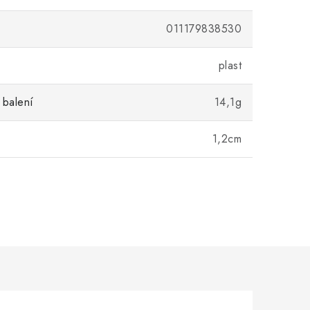
011179838530
plast
 balení
14,1g
1,2cm