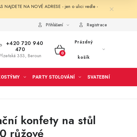
NAJDETE NA NOVÉ ADRESE - jen o ulici vedle -
Přihlášení
Registrace
Prázdný
+420 720 940
470
NÁKUPNÍ
Plzeňská 353, Beroun
košík
KOŠÍK
KOSTÝMY
PARTY STOLOVÁNÍ
SVATEBNÍ DOPLŇKY
ční konfety na stůl
40 růžové