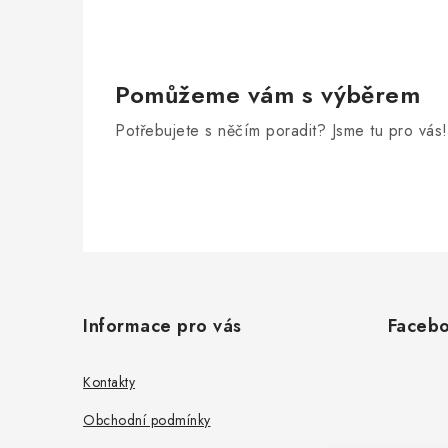
Pomůžeme vám s výběrem
Potřebujete s něčím poradit? Jsme tu pro vás!
Z
á
Informace pro vás
Faceb
p
a
Kontakty
t
Obchodní podmínky