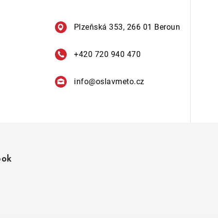
Plzeňská 353, 266 01 Beroun
+420 720 940 470
info
@
oslavmeto.cz
ook