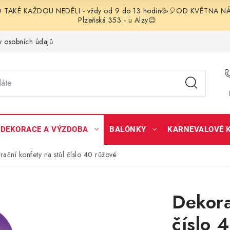
TAKÉ KAŽDOU NEDĚLI - vždy od 9 do 13 hodin🥳🎈OD KVĚTNA NÁS 
Plzeňská 353 - u Alzy😉
 osobních údajů
DEKORACE A VÝZDOBA
BALÓNKY
KARNEVALOVÉ 
ační konfety na stůl číslo 40 růžové
Dekora
číslo 