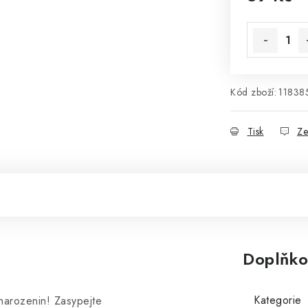
Měrná cena
Kód zboží:
11838
Tisk
Ze
Doplňko
Kategorie
 narozenin! Zasypejte