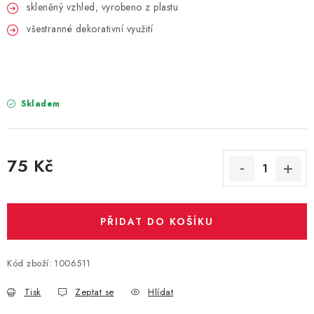
PARTY FOTOKOUTEK
skleněný vzhled, vyrobeno z plastu
všestranné dekorativní využití
PIŇATY
ROZLUČKA SE SVOBODOU
Skladem
STUHY A MAŠLE
SEZÓNNÍ SVÁTKY
75 Kč
Měrná cena:
VYSTŘELOVACÍ KONFETY
ORGANZY, STOLOVÉ ŠERPY
PŘIDAT DO KOŠÍKU
Kontakty
Obchodní podmínky
Kód zboží:
1006511
Podmínky ochrany osobních údajů
Tisk
Zeptat se
Hlídat