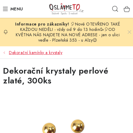
Přejít
Hleda
na
obsah
🎈Nově OTEVŘENO TAKÉ
OSLAVA NAROZENIN
KAŽDOU NEDĚLI - vždy od 9 do 13 hodin🥳🎈OD
KVĚTNA NÁS NAJDETE NA NOVÉ ADRESE - jen o ulici
vedle - Plzeňská 353 - u Alzy😉
STYLOVÁ PARTY
Dekorační kamínky a krystaly
DEKORACE A VÝZDOBA
Dekorační krystaly perlové
BALÓNKY
zlaté, 300ks
KARNEVALOVÉ KOSTÝMY
PARTY STOLOVÁNÍ
SVATEBNÍ DOPLŇKY
BARVY NA OBLIČEJ A VLASY