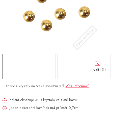
BLAHOPŘÁNÍ
BUBLIFUKY
DORTOVÉ SVÍČKY A OZDOBY
DÁRKOVÉ TAŠKY A SÁČKY
DÁRKY
+ další (1)
HELIUM NA BALÓNKY
Ozdobné krystaly na Váš slavnostní stůl
Více informací
LAMPIONY
balení obsahuje 300 krystalů ve zlaté barvě
OSLAVA PODLE BAREV
jeden dekorační kamínek má průměr 0,7cm