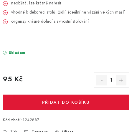
PARTY FOTOKOUTEK
neobšitá, lze krásně nařasit
vhodné k dekoraci stolů, židlí, ideální na vázání velkých mašlí
PIŇATY
organzy krásně doladí slavnostní stolování
ROZLUČKA SE SVOBODOU
STUHY A MAŠLE
Skladem
SEZÓNNÍ SVÁTKY
95 Kč
VYSTŘELOVACÍ KONFETY
Měrná cena:
ORGANZY, STOLOVÉ ŠERPY
PŘIDAT DO KOŠÍKU
Kontakty
Obchodní podmínky
Podmínky ochrany osobních údajů
Kód zboží:
1242887
Tisk
Zeptat se
Hlídat