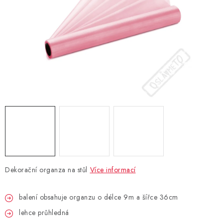
BLAHOPŘÁNÍ
BUBLIFUKY
DORTOVÉ SVÍČKY A OZDOBY
DÁRKOVÉ TAŠKY A SÁČKY
DÁRKY
HELIUM NA BALÓNKY
Dekorační organza na stůl
Více informací
LAMPIONY
balení obsahuje organzu o délce 9m a šířce 36cm
OSLAVA PODLE BAREV
lehce průhledná