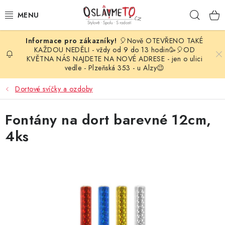
Přejít
Hleda
na
obsah
🎈Nově OTEVŘENO TAKÉ
OSLAVA NAROZENIN
KAŽDOU NEDĚLI - vždy od 9 do 13 hodin🥳🎈OD
KVĚTNA NÁS NAJDETE NA NOVÉ ADRESE - jen o ulici
vedle - Plzeňská 353 - u Alzy😉
STYLOVÁ PARTY
Dortové svíčky a ozdoby
DEKORACE A VÝZDOBA
Fontány na dort barevné 12cm,
BALÓNKY
4ks
KARNEVALOVÉ KOSTÝMY
PARTY STOLOVÁNÍ
SVATEBNÍ DOPLŇKY
BARVY NA OBLIČEJ A VLASY