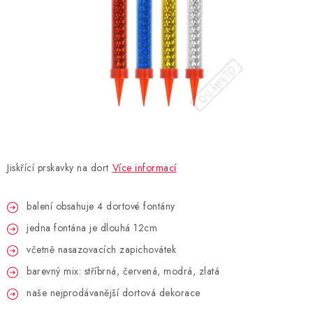
BLAHOPŘÁNÍ
BUBLIFUKY
DORTOVÉ SVÍČKY A OZDOBY
DÁRKOVÉ TAŠKY A SÁČKY
Jiskřící prskavky na dort
Více informací
DÁRKY
balení obsahuje 4 dortové fontány
HELIUM NA BALÓNKY
jedna fontána je dlouhá 12cm
LAMPIONY
včetně nasazovacích zapichovátek
barevný mix: stříbrná, červená, modrá, zlatá
OSLAVA PODLE BAREV
naše nejprodávanější dortová dekorace