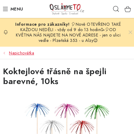
Přejít
Hleda
na
obsah
🎈Nově OTEVŘENO TAKÉ
OSLAVA NAROZENIN
KAŽDOU NEDĚLI - vždy od 9 do 13 hodin🥳🎈OD
KVĚTNA NÁS NAJDETE NA NOVÉ ADRESE - jen o ulici
vedle - Plzeňská 353 - u Alzy😉
STYLOVÁ PARTY
Napichovátka
DEKORACE A VÝZDOBA
Koktejlové třásně na špejli
BALÓNKY
barevné, 10ks
KARNEVALOVÉ KOSTÝMY
PARTY STOLOVÁNÍ
SVATEBNÍ DOPLŇKY
BARVY NA OBLIČEJ A VLASY