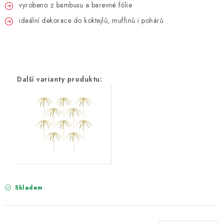
PARTY FOTOKOUTEK
vyrobeno z bambusu a barevné fólie
ideální dekorace do koktejlů, muffinů i pohárů
PIŇATY
ROZLUČKA SE SVOBODOU
STUHY A MAŠLE
SEZÓNNÍ SVÁTKY
VYSTŘELOVACÍ KONFETY
ORGANZY, STOLOVÉ ŠERPY
Kontakty
Obchodní podmínky
Skladem
Podmínky ochrany osobních údajů