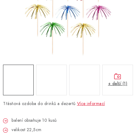
BLAHOPŘÁNÍ
BUBLIFUKY
DORTOVÉ SVÍČKY A OZDOBY
DÁRKOVÉ TAŠKY A SÁČKY
DÁRKY
+ další (1)
HELIUM NA BALÓNKY
Třásňová ozdoba do drinků a dezertů
Více informací
LAMPIONY
balení obsahuje 10 kusů
OSLAVA PODLE BAREV
velikost 22,5cm