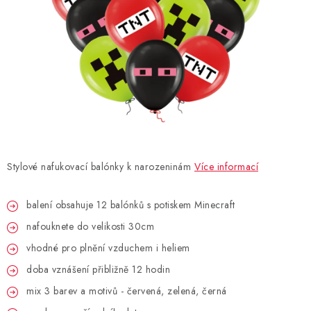
BLAHOPŘÁNÍ
BUBLIFUKY
DORTOVÉ SVÍČKY A OZDOBY
DÁRKOVÉ TAŠKY A SÁČKY
Stylové nafukovací balónky k narozeninám
Více informací
DÁRKY
balení obsahuje 12 balónků s potiskem Minecraft
HELIUM NA BALÓNKY
nafouknete do velikosti 30cm
LAMPIONY
vhodné pro plnění vzduchem i heliem
doba vznášení přibližně 12 hodin
OSLAVA PODLE BAREV
mix 3 barev a motivů - červená, zelená, černá