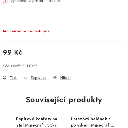
vyrobeno z přírodního latexu
PARTY FOTOKOUTEK
PIŇATY
ROZLUČKA SE SVOBODOU
Momentálně nedostupné
STUHY A MAŠLE
99 Kč
Měrná cena:
SEZÓNNÍ SVÁTKY
Kód zboží:
2311097
VYSTŘELOVACÍ KONFETY
Tisk
Zeptat se
Hlídat
ORGANZY, STOLOVÉ ŠERPY
Související produkty
Kontakty
Obchodní podmínky
Podmínky ochrany osobních údajů
Papírové konfety na
Latexový balónek s
stůl Minecraft, 35ks
potiskem Minecraft