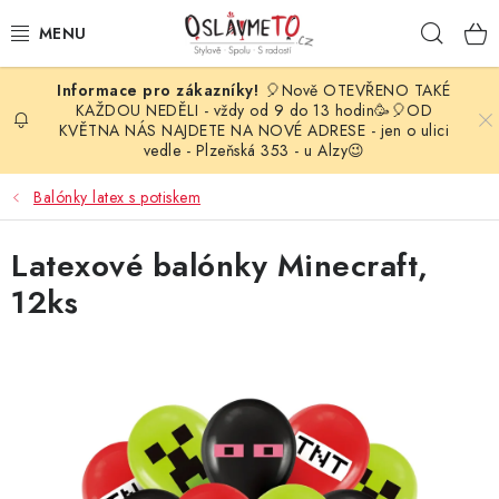
Přejít
Hleda
na
obsah
🎈Nově OTEVŘENO TAKÉ
OSLAVA NAROZENIN
KAŽDOU NEDĚLI - vždy od 9 do 13 hodin🥳🎈OD
KVĚTNA NÁS NAJDETE NA NOVÉ ADRESE - jen o ulici
vedle - Plzeňská 353 - u Alzy😉
STYLOVÁ PARTY
Balónky latex s potiskem
DEKORACE A VÝZDOBA
Latexové balónky Minecraft,
BALÓNKY
12ks
KARNEVALOVÉ KOSTÝMY
PARTY STOLOVÁNÍ
SVATEBNÍ DOPLŇKY
BARVY NA OBLIČEJ A VLASY