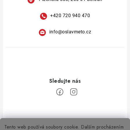
+420 720 940 470
info
@
oslavmeto.cz
Tento web používá soubory cookie. Dalším procházením
Z