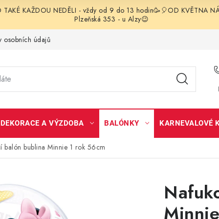
TAKÉ KAŽDOU NEDĚLI - vždy od 9 do 13 hodin🥳🎈OD KVĚTNA NÁS 
Plzeňská 353 - u Alzy😉
 osobních údajů
DEKORACE A VÝZDOBA
BALÓNKY
KARNEVALOVÉ 
í balón bublina Minnie 1 rok 56cm
Nafuko
Minnie