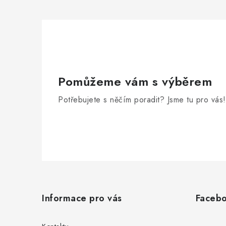
Pomůžeme vám s výběrem
Potřebujete s něčím poradit? Jsme tu pro vás!
Z
á
Informace pro vás
Faceb
p