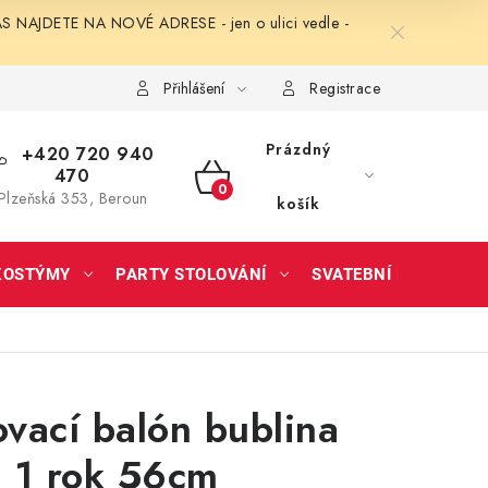
NAJDETE NA NOVÉ ADRESE - jen o ulici vedle -
Přihlášení
Registrace
Prázdný
+420 720 940
470
NÁKUPNÍ
Plzeňská 353, Beroun
košík
KOŠÍK
KOSTÝMY
PARTY STOLOVÁNÍ
SVATEBNÍ DOPLŇKY
vací balón bublina
 1 rok 56cm