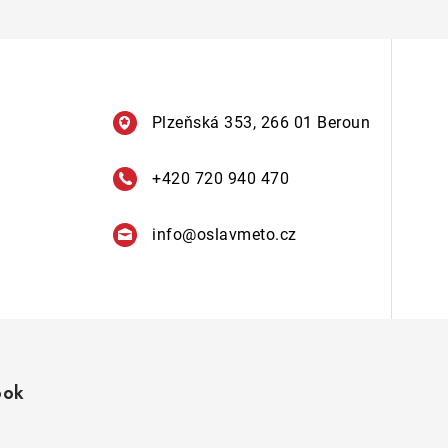
Plzeňská 353, 266 01 Beroun
+420 720 940 470
info
@
oslavmeto.cz
ook