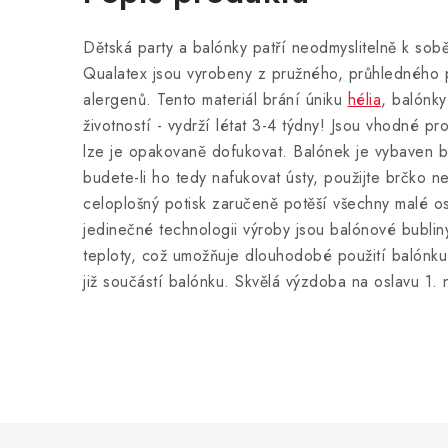
Dětská party a balónky patří neodmyslitelně k sob
Qualatex jsou vyrobeny z pružného, průhledného p
alergenů. Tento materiál brání úniku
hélia
, balónky
životností - vydrží létat 3-4 týdny! Jsou vhodné p
lze je opakovaně dofukovat. Balónek je vybaven b
budete-li ho tedy nafukovat ústy, použijte brčko n
celoplošný potisk zaručeně potěší všechny malé osl
jedinečné technologii výroby jsou balónové bublin
teploty, což umožňuje dlouhodobé použití balónku 
již součástí balónku. Skvělá výzdoba na oslavu 1. 