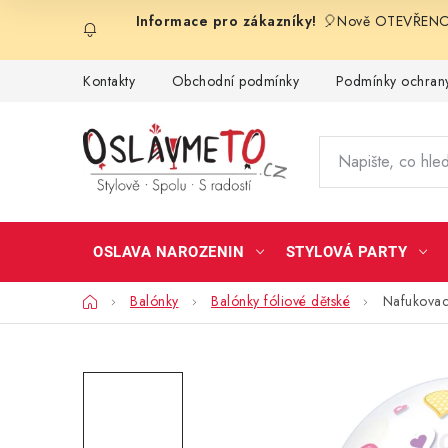
Přejít
🎈Nově OTEVŘENO 
na
obsah
Kontakty
Obchodní podmínky
Podmínky ochrany
OSLAVA NAROZENIN
STYLOVÁ PARTY
Domů
Balónky
Balónky fóliové dětské
Nafukovac