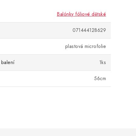
Balónky fóliové dětské
071444128629
plastová microfolie
 balení
1ks
56cm