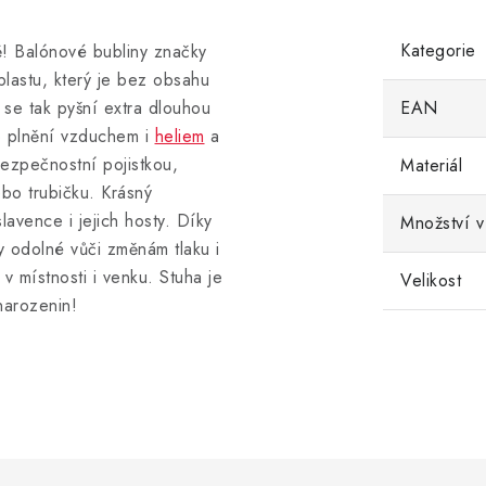
Kategorie
ě! Balónové bubliny značky
lastu, který je bez obsahu
 se tak pyšní extra dlouhou
EAN
ro plnění vzduchem i
heliem
a
ezpečnostní pojistkou,
Materiál
ebo trubičku. Krásný
avence i jejich hosty. Díky
Množství v
y odolné vůči změnám tlaku i
v místnosti i venku. Stuha je
Velikost
narozenin!