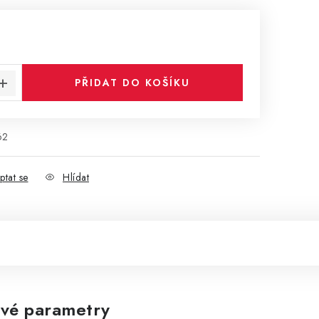
:
PŘIDAT DO KOŠÍKU
62
ptat se
Hlídat
vé parametry