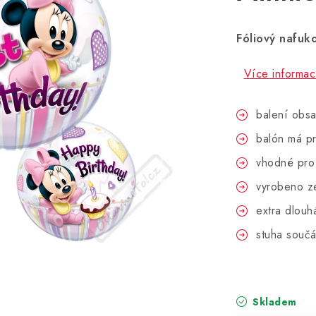
Fóliový nafuk
Více informac
balení obsa
balón má p
vhodné pro
vyrobeno ze
extra dlouh
stuha součá
Skladem