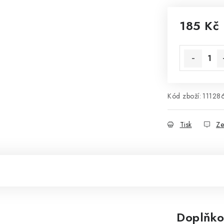
185 Kč
Měrná cena
Kód zboží:
11128
Tisk
Ze
Doplňko