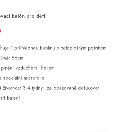
ovací balón pro děti
í
huje 1 průhlednou bublinu s celoplošným potiskem
růměr 56cm
 plnění vzduchem i heliem
 speciální microfolie
á životnost 3-4 týdny, lze opakovaně dofukovat
stí balení