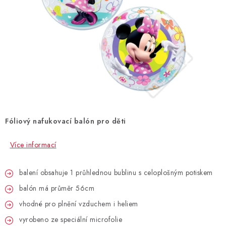
BLAHOPŘÁNÍ
BUBLIFUKY
DORTOVÉ SVÍČKY A OZDOBY
DÁRKOVÉ TAŠKY A SÁČKY
Fóliový nafukovací balón pro děti
DÁRKY
Více informací
HELIUM NA BALÓNKY
balení obsahuje 1 průhlednou bublinu s celoplošným potiskem
LAMPIONY
balón má průměr 56cm
OSLAVA PODLE BAREV
vhodné pro plnění vzduchem i heliem
vyrobeno ze speciální microfolie