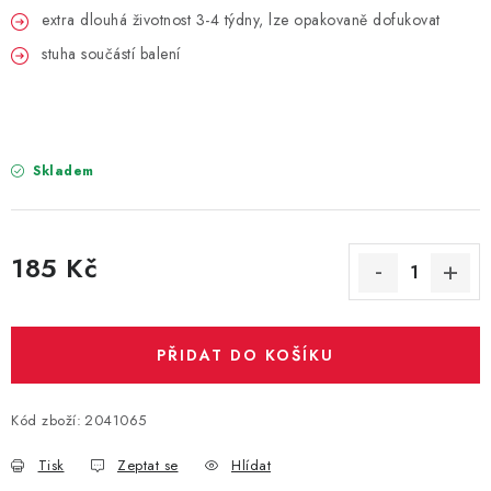
PARTY FOTOKOUTEK
extra dlouhá životnost 3-4 týdny, lze opakovaně dofukovat
stuha součástí balení
PIŇATY
ROZLUČKA SE SVOBODOU
Skladem
STUHY A MAŠLE
SEZÓNNÍ SVÁTKY
185 Kč
VYSTŘELOVACÍ KONFETY
Měrná cena:
ORGANZY, STOLOVÉ ŠERPY
PŘIDAT DO KOŠÍKU
Kontakty
Obchodní podmínky
Kód zboží:
2041065
Podmínky ochrany osobních údajů
Tisk
Zeptat se
Hlídat