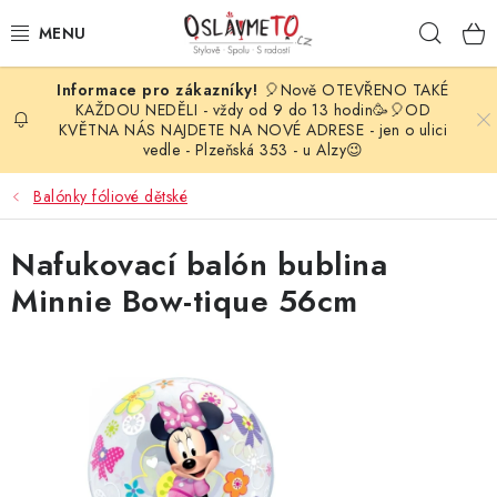
Přejít
Hleda
na
obsah
🎈Nově OTEVŘENO TAKÉ
OSLAVA NAROZENIN
KAŽDOU NEDĚLI - vždy od 9 do 13 hodin🥳🎈OD
KVĚTNA NÁS NAJDETE NA NOVÉ ADRESE - jen o ulici
vedle - Plzeňská 353 - u Alzy😉
STYLOVÁ PARTY
Balónky fóliové dětské
DEKORACE A VÝZDOBA
Nafukovací balón bublina
BALÓNKY
Minnie Bow-tique 56cm
KARNEVALOVÉ KOSTÝMY
PARTY STOLOVÁNÍ
SVATEBNÍ DOPLŇKY
BARVY NA OBLIČEJ A VLASY