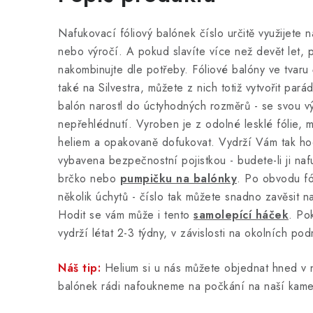
Nafukovací fóliový balónek číslo určitě využijete 
nebo výročí. A pokud slavíte více než devět let, p
nakombinujte dle potřeby. Fóliové balóny ve tvaru 
také na Silvestra, můžete z nich totiž vytvořit pará
balón narostl do úctyhodných rozměrů - se svou v
nepřehlédnutí. Vyroben je z odolné lesklé fólie, m
heliem a opakovaně dofukovat. Vydrží Vám tak ho
vybavena bezpečnostní pojistkou - budete-li ji na
brčko nebo
pumpičku na balónky
. Po obvodu fó
několik úchytů - číslo tak můžete snadno zavěsit 
Hodit se vám může i tento
samolepící háček
. Po
vydrží létat 2-3 týdny, v závislosti na okolních po
Náš tip:
Helium si u nás můžete objednat hned v 
balónek rádi nafoukneme na počkání na naší kam