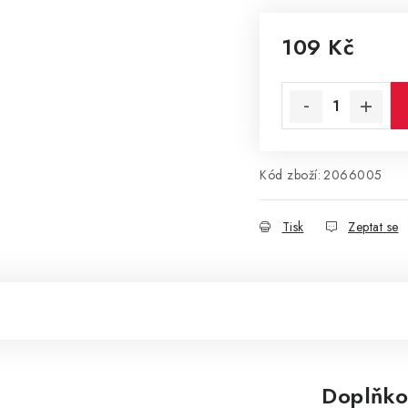
109 Kč
Měrná cena:
Kód zboží:
2066005
Tisk
Zeptat se
Doplňko