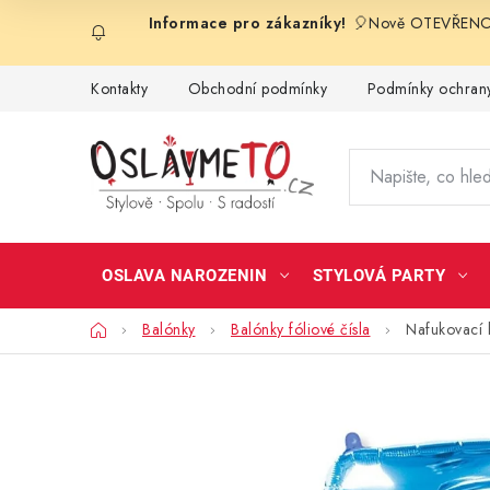
Přejít
🎈Nově OTEVŘENO 
na
obsah
Kontakty
Obchodní podmínky
Podmínky ochrany
OSLAVA NAROZENIN
STYLOVÁ PARTY
Domů
Balónky
Balónky fóliové čísla
Nafukovací 