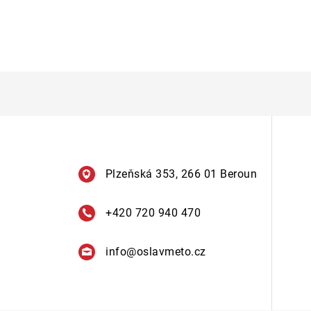
Plzeňská 353, 266 01 Beroun
+420 720 940 470
info
@
oslavmeto.cz