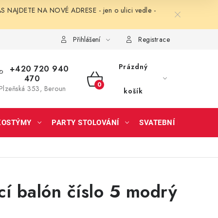
NAJDETE NA NOVÉ ADRESE - jen o ulici vedle -
Přihlášení
Registrace
Prázdný
+420 720 940
470
NÁKUPNÍ
Plzeňská 353, Beroun
košík
KOŠÍK
KOSTÝMY
PARTY STOLOVÁNÍ
SVATEBNÍ DOPLŇKY
í balón číslo 5 modrý