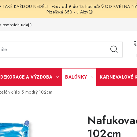
TAKÉ KAŽDOU NEDĚLI - vždy od 9 do 13 hodin🥳🎈OD KVĚTNA NÁS 
Plzeňská 353 - u Alzy😉
 osobních údajů
DEKORACE A VÝZDOBA
BALÓNKY
KARNEVALOVÉ 
balón číslo 5 modrý 102cm
Nafukovac
102cm