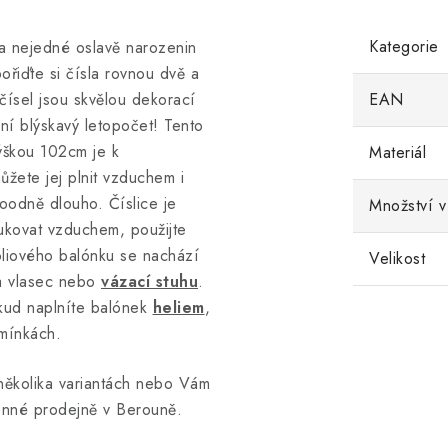
Kategorie
na nejedné oslavě narozenin
ořiďte si čísla rovnou dvě a
čísel jsou skvělou dekorací
EAN
dní blýskavý letopočet! Tento
ýškou 102cm je k
Materiál
ůžete jej plnit vzduchem i
oodně dlouho. Číslice je
Množství v
fukovat vzduchem, použijte
liového balónku se nachází
Velikost
na vlasec nebo
vázací stuhu
.
kud naplníte balónek
heliem
,
dmínkách.
několika variantách nebo Vám
enné prodejně v Berouně.