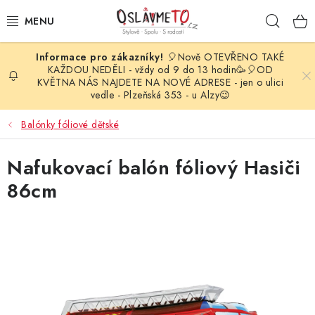
Přejít
Hleda
na
obsah
🎈Nově OTEVŘENO TAKÉ
OSLAVA NAROZENIN
KAŽDOU NEDĚLI - vždy od 9 do 13 hodin🥳🎈OD
KVĚTNA NÁS NAJDETE NA NOVÉ ADRESE - jen o ulici
vedle - Plzeňská 353 - u Alzy😉
STYLOVÁ PARTY
Balónky fóliové dětské
DEKORACE A VÝZDOBA
Nafukovací balón fóliový Hasiči
BALÓNKY
86cm
KARNEVALOVÉ KOSTÝMY
PARTY STOLOVÁNÍ
SVATEBNÍ DOPLŇKY
BARVY NA OBLIČEJ A VLASY