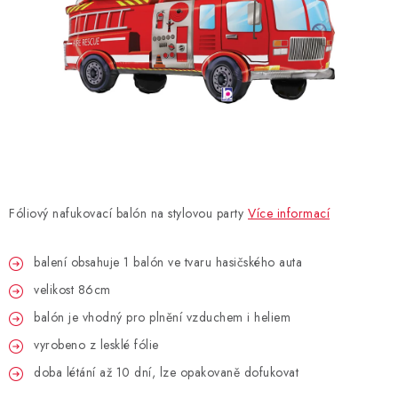
BLAHOPŘÁNÍ
BUBLIFUKY
DORTOVÉ SVÍČKY A OZDOBY
DÁRKOVÉ TAŠKY A SÁČKY
Fóliový nafukovací balón na stylovou party
Více informací
DÁRKY
balení obsahuje 1 balón ve tvaru hasičského auta
HELIUM NA BALÓNKY
velikost 86cm
LAMPIONY
balón je vhodný pro plnění vzduchem i heliem
vyrobeno z lesklé fólie
OSLAVA PODLE BAREV
doba létání až 10 dní, lze opakovaně dofukovat