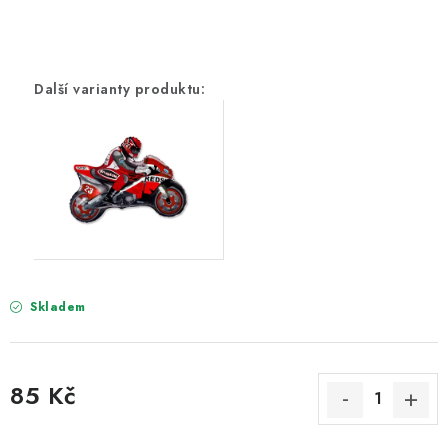
PARTY FOTOKOUTEK
PIŇATY
ROZLUČKA SE SVOBODOU
STUHY A MAŠLE
SEZÓNNÍ SVÁTKY
VYSTŘELOVACÍ KONFETY
Skladem
ORGANZY, STOLOVÉ ŠERPY
Kontakty
Obchodní podmínky
85 Kč
Podmínky ochrany osobních údajů
Měrná cena: