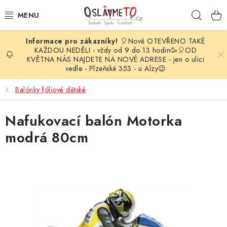
Přejít
Hleda
na
obsah
🎈Nově OTEVŘENO TAKÉ
OSLAVA NAROZENIN
KAŽDOU NEDĚLI - vždy od 9 do 13 hodin🥳🎈OD
KVĚTNA NÁS NAJDETE NA NOVÉ ADRESE - jen o ulici
vedle - Plzeňská 353 - u Alzy😉
STYLOVÁ PARTY
Balónky fóliové dětské
DEKORACE A VÝZDOBA
Nafukovací balón Motorka
BALÓNKY
modrá 80cm
KARNEVALOVÉ KOSTÝMY
PARTY STOLOVÁNÍ
SVATEBNÍ DOPLŇKY
BARVY NA OBLIČEJ A VLASY