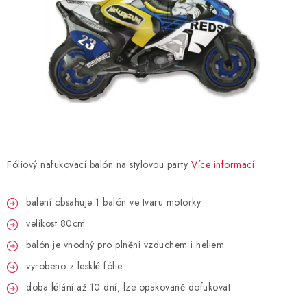
BLAHOPŘÁNÍ
BUBLIFUKY
DORTOVÉ SVÍČKY A OZDOBY
DÁRKOVÉ TAŠKY A SÁČKY
Fóliový nafukovací balón na stylovou party
Více informací
DÁRKY
balení obsahuje 1 balón ve tvaru motorky
HELIUM NA BALÓNKY
velikost 80cm
LAMPIONY
balón je vhodný pro plnění vzduchem i heliem
vyrobeno z lesklé fólie
OSLAVA PODLE BAREV
doba létání až 10 dní, lze opakovaně dofukovat