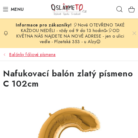
Přejít
Hleda
na
obsah
🎈Nově OTEVŘENO TAKÉ
OSLAVA NAROZENIN
KAŽDOU NEDĚLI - vždy od 9 do 13 hodin🥳🎈OD
KVĚTNA NÁS NAJDETE NA NOVÉ ADRESE - jen o ulici
vedle - Plzeňská 353 - u Alzy😉
STYLOVÁ PARTY
Balónky fóliové písmena
DEKORACE A VÝZDOBA
Nafukovací balón zlatý písmeno
BALÓNKY
C 102cm
KARNEVALOVÉ KOSTÝMY
PARTY STOLOVÁNÍ
SVATEBNÍ DOPLŇKY
BARVY NA OBLIČEJ A VLASY