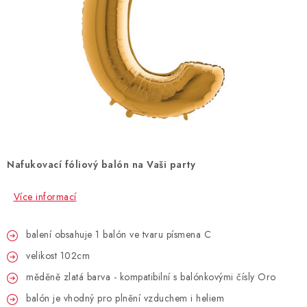
BLAHOPŘÁNÍ
BUBLIFUKY
DORTOVÉ SVÍČKY A OZDOBY
DÁRKOVÉ TAŠKY A SÁČKY
Nafukovací fóliový balón na Vaši party
DÁRKY
Více informací
HELIUM NA BALÓNKY
balení obsahuje 1 balón ve tvaru písmena C
LAMPIONY
velikost 102cm
OSLAVA PODLE BAREV
měděně zlatá barva - kompatibilní s balónkovými čísly Oro
balón je vhodný pro plnění vzduchem i heliem