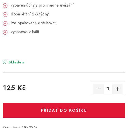
PARTY FOTOKOUTEK
vybaven úchyty pro snadné uvázání
doba létání 2-3 týdny
PIŇATY
lze opakovaně dofukovat
ROZLUČKA SE SVOBODOU
vyrobeno v Itálii
STUHY A MAŠLE
SEZÓNNÍ SVÁTKY
Skladem
VYSTŘELOVACÍ KONFETY
125 Kč
ORGANZY, STOLOVÉ ŠERPY
Měrná cena:
Kontakty
Obchodní podmínky
PŘIDAT DO KOŠÍKU
Podmínky ochrany osobních údajů
Kód zboží:
19222G