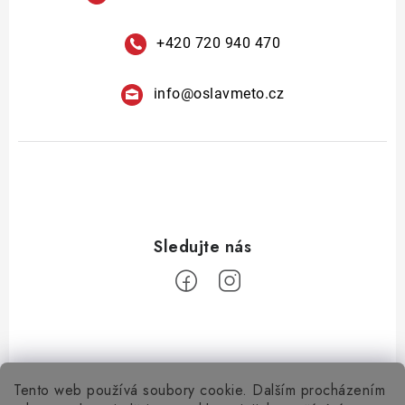
+420 720 940 470
info
@
oslavmeto.cz
Tento web používá soubory cookie. Dalším procházením
Z