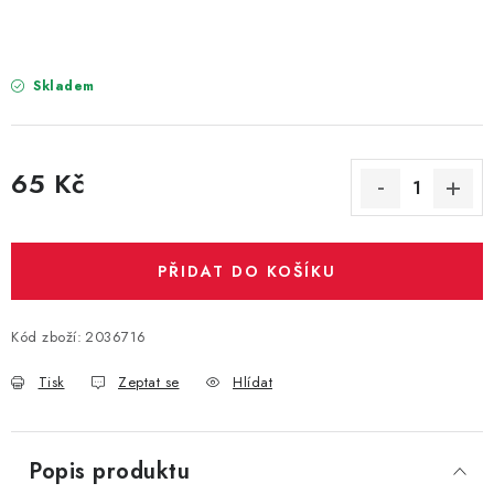
PARTY FOTOKOUTEK
PIŇATY
Skladem
ROZLUČKA SE SVOBODOU
65 Kč
STUHY A MAŠLE
Měrná cena:
SEZÓNNÍ SVÁTKY
PŘIDAT DO KOŠÍKU
VYSTŘELOVACÍ KONFETY
Kód zboží:
2036716
ORGANZY, STOLOVÉ ŠERPY
Tisk
Zeptat se
Hlídat
Kontakty
Obchodní podmínky
Podmínky ochrany osobních údajů
Popis produktu