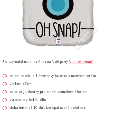
BLAHOPŘÁNÍ
BUBLIFUKY
DORTOVÉ SVÍČKY A OZDOBY
DÁRKOVÉ TAŠKY A SÁČKY
Fóliový nafukovací balónek na Vaši party
Více informací
DÁRKY
balení obsahuje 1 čtvercový balónek s motivem foťáku
HELIUM NA BALÓNKY
velikost 45cm
LAMPIONY
balónek je vhodný pro plnění vzduchem i heliem
vyrobeno z lesklé fólie
OSLAVA PODLE BAREV
doba létání až 10 dní, lze opakovaně dofukovat