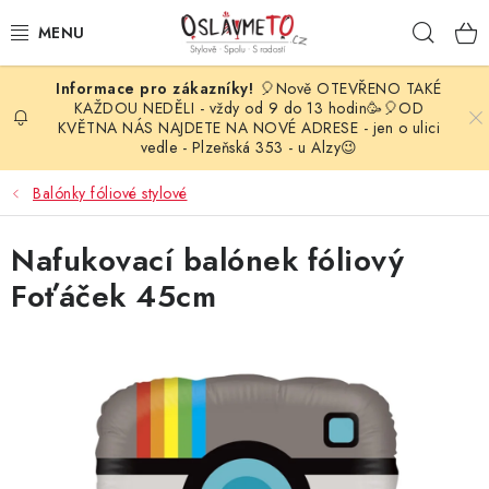
Přejít
Hleda
na
obsah
🎈Nově OTEVŘENO TAKÉ
OSLAVA NAROZENIN
KAŽDOU NEDĚLI - vždy od 9 do 13 hodin🥳🎈OD
KVĚTNA NÁS NAJDETE NA NOVÉ ADRESE - jen o ulici
vedle - Plzeňská 353 - u Alzy😉
STYLOVÁ PARTY
Balónky fóliové stylové
DEKORACE A VÝZDOBA
Nafukovací balónek fóliový
BALÓNKY
Foťáček 45cm
KARNEVALOVÉ KOSTÝMY
PARTY STOLOVÁNÍ
SVATEBNÍ DOPLŇKY
BARVY NA OBLIČEJ A VLASY