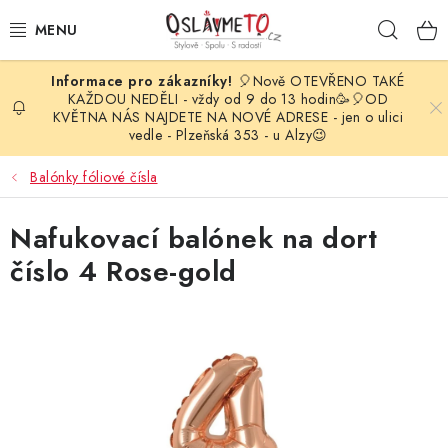
Přejít
Hleda
na
obsah
🎈Nově OTEVŘENO TAKÉ
OSLAVA NAROZENIN
KAŽDOU NEDĚLI - vždy od 9 do 13 hodin🥳🎈OD
KVĚTNA NÁS NAJDETE NA NOVÉ ADRESE - jen o ulici
vedle - Plzeňská 353 - u Alzy😉
STYLOVÁ PARTY
Balónky fóliové čísla
DEKORACE A VÝZDOBA
Nafukovací balónek na dort
BALÓNKY
číslo 4 Rose-gold
KARNEVALOVÉ KOSTÝMY
PARTY STOLOVÁNÍ
SVATEBNÍ DOPLŇKY
BARVY NA OBLIČEJ A VLASY