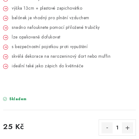
PARTY FOTOKOUTEK
výška 13cm + plastové zapichovátko
balónek je vhodný pro plnění vzduchem
PIŇATY
snadno nafouknete pomocí přiložené trubičky
ROZLUČKA SE SVOBODOU
lze opakovaně dofukovat
s bezpečnostní pojistkou proti vypuštění
STUHY A MAŠLE
skvělá dekorace na narozeninový dort nebo muffin
SEZÓNNÍ SVÁTKY
ideální také jako zápich do květináče
VYSTŘELOVACÍ KONFETY
ORGANZY, STOLOVÉ ŠERPY
Skladem
Kontakty
Obchodní podmínky
Podmínky ochrany osobních údajů
25 Kč
Měrná cena: