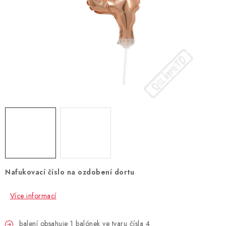
BLAHOPŘÁNÍ
BUBLIFUKY
DORTOVÉ SVÍČKY A OZDOBY
DÁRKOVÉ TAŠKY A SÁČKY
DÁRKY
HELIUM NA BALÓNKY
Nafukovací číslo na ozdobení dortu
LAMPIONY
Více informací
OSLAVA PODLE BAREV
balení obsahuje 1 balónek ve tvaru čísla 4