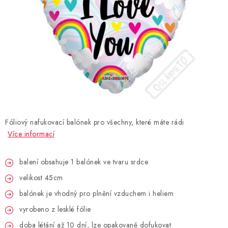
BLAHOPŘÁNÍ
BUBLIFUKY
DORTOVÉ SVÍČKY A OZDOBY
DÁRKOVÉ TAŠKY A SÁČKY
Fóliový nafukovací balónek pro všechny, které máte rádi
DÁRKY
Více informací
HELIUM NA BALÓNKY
balení obsahuje 1 balónek ve tvaru srdce
velikost 45cm
LAMPIONY
balónek je vhodný pro plnění vzduchem i heliem
OSLAVA PODLE BAREV
vyrobeno z lesklé fólie
doba létání až 10 dní, lze opakovaně dofukovat