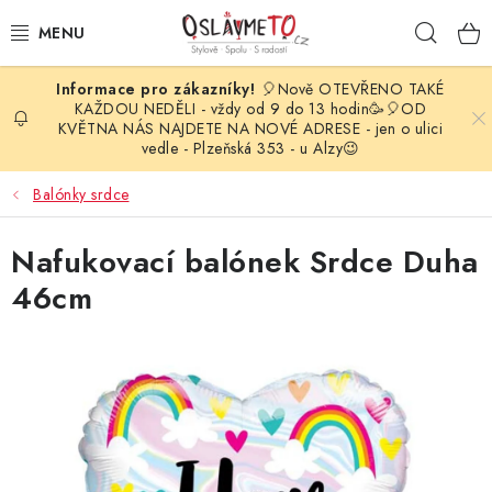
Přejít
Hleda
na
obsah
🎈Nově OTEVŘENO TAKÉ
OSLAVA NAROZENIN
KAŽDOU NEDĚLI - vždy od 9 do 13 hodin🥳🎈OD
KVĚTNA NÁS NAJDETE NA NOVÉ ADRESE - jen o ulici
vedle - Plzeňská 353 - u Alzy😉
STYLOVÁ PARTY
Balónky srdce
DEKORACE A VÝZDOBA
Nafukovací balónek Srdce Duha
BALÓNKY
46cm
KARNEVALOVÉ KOSTÝMY
PARTY STOLOVÁNÍ
SVATEBNÍ DOPLŇKY
BARVY NA OBLIČEJ A VLASY