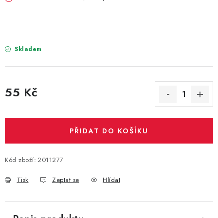
PARTY FOTOKOUTEK
PIŇATY
Skladem
ROZLUČKA SE SVOBODOU
STUHY A MAŠLE
55 Kč
SEZÓNNÍ SVÁTKY
Měrná cena:
VYSTŘELOVACÍ KONFETY
PŘIDAT DO KOŠÍKU
ORGANZY, STOLOVÉ ŠERPY
Kód zboží:
2011277
Kontakty
Obchodní podmínky
Tisk
Zeptat se
Hlídat
Podmínky ochrany osobních údajů