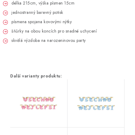
PARTY FOTOKOUTEK
délka 215cm, výška písmen 15cm
jednostranný barevný potisk
PIŇATY
písmena spojena kovovými nýtky
šňůrky na obou koncích pro snadné uchycení
ROZLUČKA SE SVOBODOU
skvělá výzdoba na narozeninovou party
STUHY A MAŠLE
SEZÓNNÍ SVÁTKY
VYSTŘELOVACÍ KONFETY
ORGANZY, STOLOVÉ ŠERPY
Kontakty
Obchodní podmínky
Podmínky ochrany osobních údajů