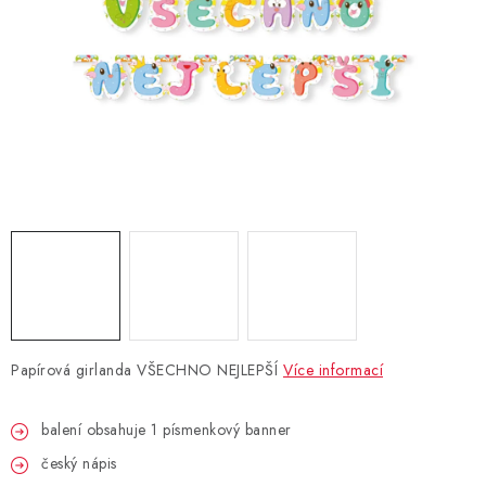
BLAHOPŘÁNÍ
BUBLIFUKY
DORTOVÉ SVÍČKY A OZDOBY
DÁRKOVÉ TAŠKY A SÁČKY
DÁRKY
HELIUM NA BALÓNKY
Papírová girlanda VŠECHNO NEJLEPŠÍ
Více informací
LAMPIONY
balení obsahuje 1 písmenkový banner
OSLAVA PODLE BAREV
český nápis