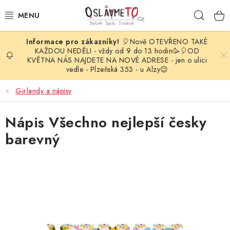
Přejít
Hleda
na
obsah
🎈Nově OTEVŘENO TAKÉ
OSLAVA NAROZENIN
KAŽDOU NEDĚLI - vždy od 9 do 13 hodin🥳🎈OD
KVĚTNA NÁS NAJDETE NA NOVÉ ADRESE - jen o ulici
vedle - Plzeňská 353 - u Alzy😉
STYLOVÁ PARTY
Girlandy a nápisy
DEKORACE A VÝZDOBA
Nápis Všechno nejlepší česky
BALÓNKY
barevný
KARNEVALOVÉ KOSTÝMY
PARTY STOLOVÁNÍ
SVATEBNÍ DOPLŇKY
BARVY NA OBLIČEJ A VLASY