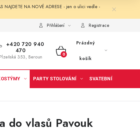
NAJDETE NA NOVÉ ADRESE - jen o ulici vedle -
Přihlášení
Registrace
Prázdný
+420 720 940
470
NÁKUPNÍ
Plzeňská 353, Beroun
košík
KOŠÍK
KOSTÝMY
PARTY STOLOVÁNÍ
SVATEBNÍ DOPLŇKY
 do vlasů Pavouk