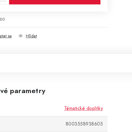
860
ptat se
Hlídat
vé parametry
Tématické doplňky
8003558938605