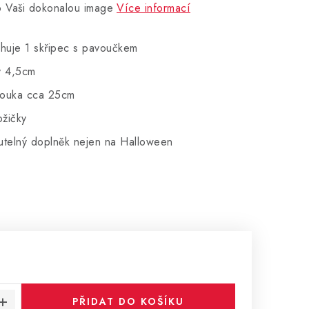
o Vaši dokonalou image
Více informací
huje 1 skřipec s pavoučkem
y 4,5cm
avouka cca 25cm
ožičky
utelný doplněk nejen na Halloween
:
PŘIDAT DO KOŠÍKU