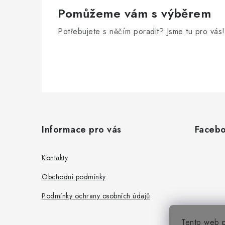
Pomůžeme vám s výběrem
Potřebujete s něčím poradit? Jsme tu pro vás!
Z
á
Informace pro vás
Faceb
p
a
Kontakty
t
Obchodní podmínky
í
Podmínky ochrany osobních údajů
Tento web p