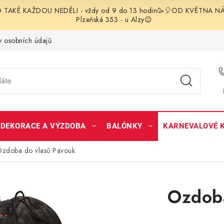
TAKÉ KAŽDOU NEDĚLI - vždy od 9 do 13 hodin🥳🎈OD KVĚTNA NÁS 
Plzeňská 353 - u Alzy😉
 osobních údajů
DEKORACE A VÝZDOBA
BALÓNKY
KARNEVALOVÉ 
zdoba do vlasů Pavouk
Ozdoba