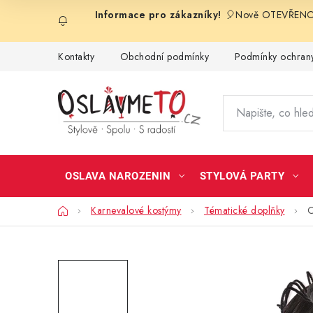
Přejít
🎈Nově OTEVŘENO 
na
obsah
Kontakty
Obchodní podmínky
Podmínky ochrany
OSLAVA NAROZENIN
STYLOVÁ PARTY
Domů
Karnevalové kostýmy
Tématické doplňky
O