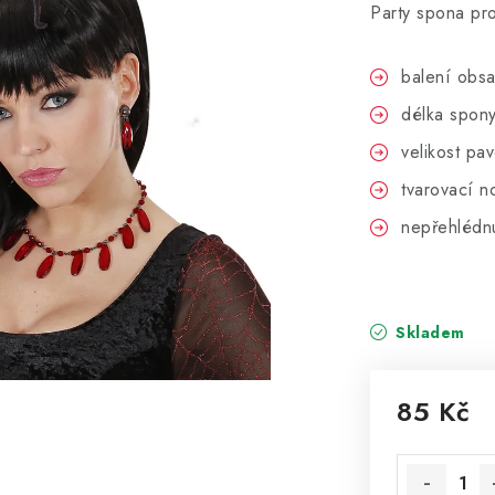
Party spona pr
balení obsa
délka spon
velikost p
tvarovací n
nepřehlédn
Skladem
85 Kč
Měrná cena