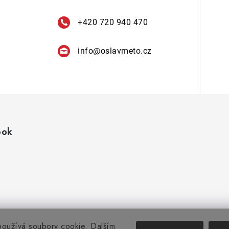
+420 720 940 470
info
@
oslavmeto.cz
ook
oužívá soubory cookie. Dalším