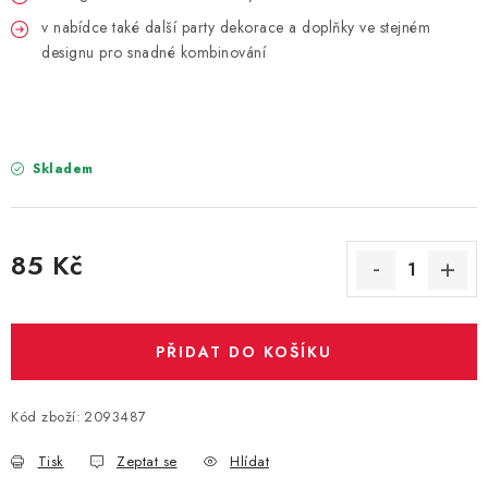
PARTY FOTOKOUTEK
v nabídce také další party dekorace a doplňky ve stejném
designu pro snadné kombinování
PIŇATY
ROZLUČKA SE SVOBODOU
Skladem
STUHY A MAŠLE
SEZÓNNÍ SVÁTKY
85 Kč
VYSTŘELOVACÍ KONFETY
Měrná cena:
ORGANZY, STOLOVÉ ŠERPY
PŘIDAT DO KOŠÍKU
Kontakty
Obchodní podmínky
Kód zboží:
2093487
Podmínky ochrany osobních údajů
Tisk
Zeptat se
Hlídat