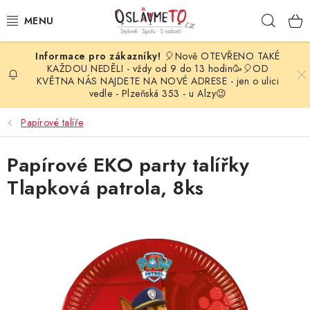
Přejít
Hleda
na
obsah
🎈Nově OTEVŘENO TAKÉ
OSLAVA NAROZENIN
KAŽDOU NEDĚLI - vždy od 9 do 13 hodin🥳🎈OD
KVĚTNA NÁS NAJDETE NA NOVÉ ADRESE - jen o ulici
vedle - Plzeňská 353 - u Alzy😉
STYLOVÁ PARTY
Papírové talíře
DEKORACE A VÝZDOBA
Papírové EKO party talířky
BALÓNKY
Tlapková patrola, 8ks
KARNEVALOVÉ KOSTÝMY
PARTY STOLOVÁNÍ
SVATEBNÍ DOPLŇKY
BARVY NA OBLIČEJ A VLASY