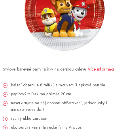
BLAHOPŘÁNÍ
BUBLIFUKY
DORTOVÉ SVÍČKY A OZDOBY
DÁRKOVÉ TAŠKY A SÁČKY
Stylové barevné party talířky na dětskou oslavu
Více informací
DÁRKY
balení obsahuje 8 talířků s motivem Tlapková patrola
HELIUM NA BALÓNKY
papírový talířek má průměr 20cm
LAMPIONY
naservírujete na něj drobné občerstvení, jednohubky i
narozeninový dort
OSLAVA PODLE BAREV
rychlý úklid zaručen
ekologická varianta řecké firmy Procos