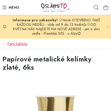
Přejít
Hleda
na
obsah
🎈Nově OTEVŘENO TAKÉ
OSLAVA NAROZENIN
KAŽDOU NEDĚLI - vždy od 9 do 13 hodin🥳🎈OD
KVĚTNA NÁS NAJDETE NA NOVÉ ADRESE - jen o ulici
vedle - Plzeňská 353 - u Alzy😉
STYLOVÁ PARTY
Party kelímky
DEKORACE A VÝZDOBA
Papírové metalické kelímky
BALÓNKY
zlaté, 6ks
KARNEVALOVÉ KOSTÝMY
PARTY STOLOVÁNÍ
SVATEBNÍ DOPLŇKY
BARVY NA OBLIČEJ A VLASY