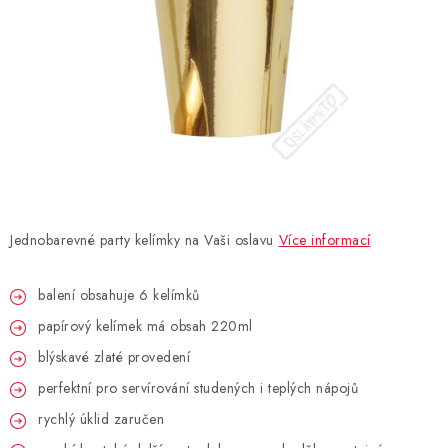
BLAHOPŘÁNÍ
BUBLIFUKY
DORTOVÉ SVÍČKY A OZDOBY
DÁRKOVÉ TAŠKY A SÁČKY
Jednobarevné party kelímky na Vaši oslavu
Více informací
DÁRKY
balení obsahuje 6 kelímků
HELIUM NA BALÓNKY
papírový kelímek má obsah 220ml
LAMPIONY
blýskavé zlaté provedení
perfektní pro servírování studených i teplých nápojů
OSLAVA PODLE BAREV
rychlý úklid zaručen