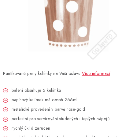
BLAHOPŘÁNÍ
BUBLIFUKY
DORTOVÉ SVÍČKY A OZDOBY
DÁRKOVÉ TAŠKY A SÁČKY
Puntíkované party kelímky na Vaši oslavu
Více informací
DÁRKY
balení obsahuje 6 kelímků
HELIUM NA BALÓNKY
papírový kelímek má obsah 266ml
LAMPIONY
metalické provedení v barvě rose-gold
perfektní pro servírování studených i teplých nápojů
OSLAVA PODLE BAREV
rychlý úklid zaručen