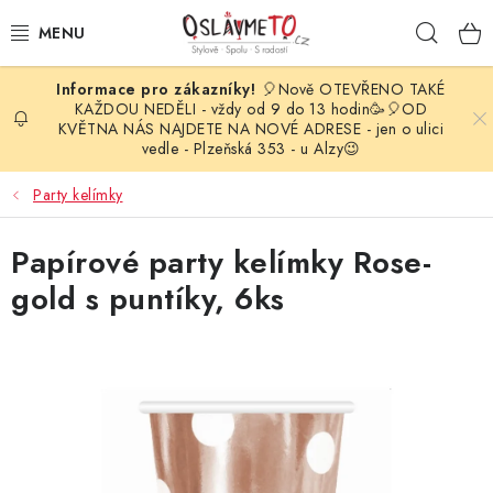
Přejít
Hleda
na
obsah
🎈Nově OTEVŘENO TAKÉ
OSLAVA NAROZENIN
KAŽDOU NEDĚLI - vždy od 9 do 13 hodin🥳🎈OD
KVĚTNA NÁS NAJDETE NA NOVÉ ADRESE - jen o ulici
vedle - Plzeňská 353 - u Alzy😉
STYLOVÁ PARTY
Party kelímky
DEKORACE A VÝZDOBA
Papírové party kelímky Rose-
BALÓNKY
gold s puntíky, 6ks
KARNEVALOVÉ KOSTÝMY
PARTY STOLOVÁNÍ
SVATEBNÍ DOPLŇKY
BARVY NA OBLIČEJ A VLASY