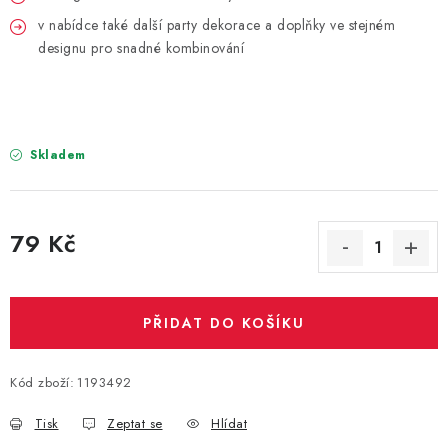
PARTY FOTOKOUTEK
v nabídce také další party dekorace a doplňky ve stejném
designu pro snadné kombinování
PIŇATY
ROZLUČKA SE SVOBODOU
Skladem
STUHY A MAŠLE
SEZÓNNÍ SVÁTKY
79 Kč
VYSTŘELOVACÍ KONFETY
Měrná cena:
ORGANZY, STOLOVÉ ŠERPY
PŘIDAT DO KOŠÍKU
Kontakty
Obchodní podmínky
Kód zboží:
1193492
Podmínky ochrany osobních údajů
Tisk
Zeptat se
Hlídat