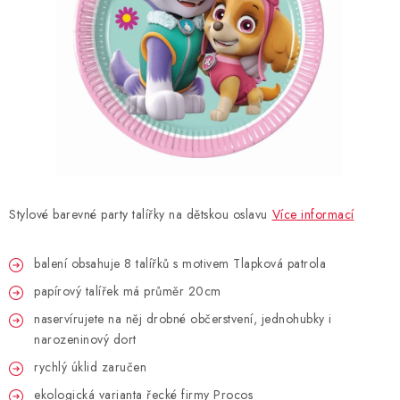
BLAHOPŘÁNÍ
BUBLIFUKY
DORTOVÉ SVÍČKY A OZDOBY
DÁRKOVÉ TAŠKY A SÁČKY
Stylové barevné party talířky na dětskou oslavu
Více informací
DÁRKY
balení obsahuje 8 talířků s motivem Tlapková patrola
HELIUM NA BALÓNKY
papírový talířek má průměr 20cm
LAMPIONY
naservírujete na něj drobné občerstvení, jednohubky i
narozeninový dort
OSLAVA PODLE BAREV
rychlý úklid zaručen
ekologická varianta řecké firmy Procos