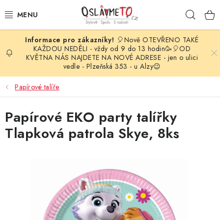
Přejít
Hleda
na
obsah
🎈Nově OTEVŘENO TAKÉ
OSLAVA NAROZENIN
KAŽDOU NEDĚLI - vždy od 9 do 13 hodin🥳🎈OD
KVĚTNA NÁS NAJDETE NA NOVÉ ADRESE - jen o ulici
vedle - Plzeňská 353 - u Alzy😉
STYLOVÁ PARTY
Papírové talíře
DEKORACE A VÝZDOBA
Papírové EKO party talířky
BALÓNKY
Tlapková patrola Skye, 8ks
KARNEVALOVÉ KOSTÝMY
PARTY STOLOVÁNÍ
SVATEBNÍ DOPLŇKY
BARVY NA OBLIČEJ A VLASY