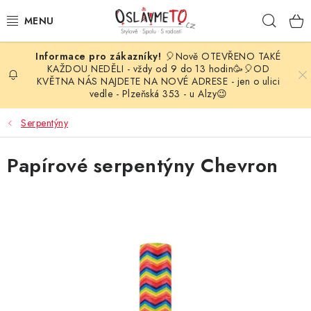
Přejít
Hleda
na
obsah
🎈Nově OTEVŘENO TAKÉ
OSLAVA NAROZENIN
KAŽDOU NEDĚLI - vždy od 9 do 13 hodin🥳🎈OD
KVĚTNA NÁS NAJDETE NA NOVÉ ADRESE - jen o ulici
vedle - Plzeňská 353 - u Alzy😉
STYLOVÁ PARTY
Serpentýny
DEKORACE A VÝZDOBA
Papírové serpentýny Chevron
BALÓNKY
KARNEVALOVÉ KOSTÝMY
PARTY STOLOVÁNÍ
SVATEBNÍ DOPLŇKY
BARVY NA OBLIČEJ A VLASY