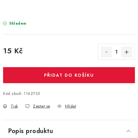
PARTY FOTOKOUTEK
PIŇATY
Skladem
ROZLUČKA SE SVOBODOU
15 Kč
STUHY A MAŠLE
Měrná cena:
SEZÓNNÍ SVÁTKY
PŘIDAT DO KOŠÍKU
VYSTŘELOVACÍ KONFETY
Kód zboží:
1162735
ORGANZY, STOLOVÉ ŠERPY
Tisk
Zeptat se
Hlídat
Kontakty
Obchodní podmínky
Podmínky ochrany osobních údajů
Popis produktu