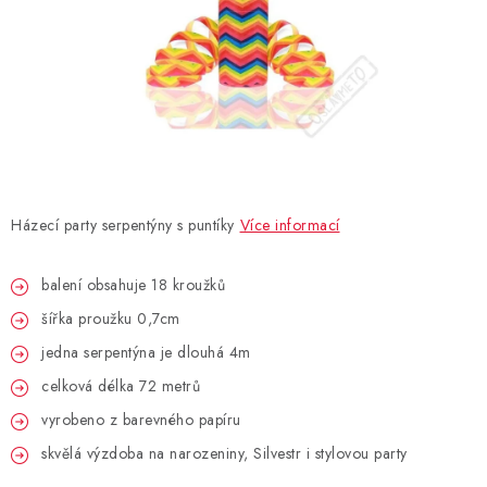
BLAHOPŘÁNÍ
BUBLIFUKY
DORTOVÉ SVÍČKY A OZDOBY
DÁRKOVÉ TAŠKY A SÁČKY
Házecí party serpentýny s puntíky
Více informací
DÁRKY
balení obsahuje 18 kroužků
šířka proužku 0,7cm
HELIUM NA BALÓNKY
jedna serpentýna je dlouhá 4m
LAMPIONY
celková délka 72 metrů
vyrobeno z barevného papíru
OSLAVA PODLE BAREV
skvělá výzdoba na narozeniny, Silvestr i stylovou party